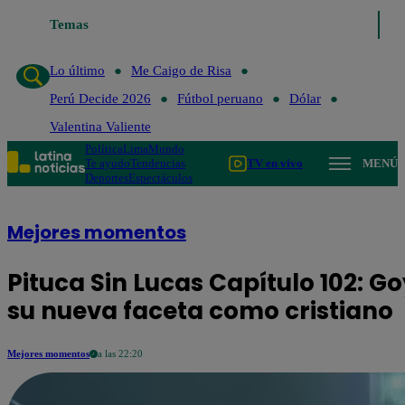
Temas
Lo último
Me Caigo de Risa
Perú D
Lo último
Me Caigo de Risa
Perú Decide 2026
Fútbol peruano
Dólar
Valentina Valiente
Política
Lima
Mundo
Te ayudo
Tendencias
TV en vivo
MENÚ
Deportes
Espectáculos
Mejores momentos
Pituca Sin Lucas Capítulo 102: 
su nueva faceta como cristiano
Mejores momentos
a las 22:20