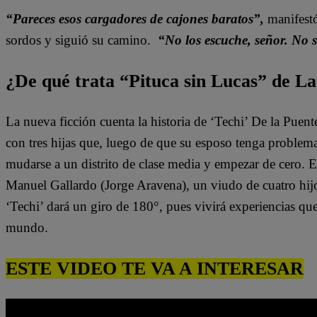
“Pareces esos cargadores de cajones baratos”,
manifest
sordos y siguió su camino.
“No los escuche, señor. No 
¿De qué trata “Pituca sin Lucas” de La
La nueva ficción cuenta la historia de ‘Techi’ De la Puen
con tres hijas que, luego de que su esposo tenga problem
mudarse a un distrito de clase media y empezar de cero. 
Manuel Gallardo (Jorge Aravena), un viudo de cuatro hijo
‘Techi’ dará un giro de 180°, pues vivirá experiencias qu
mundo.
ESTE VIDEO TE VA A INTERESAR