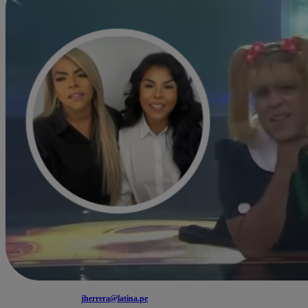
jherrera@latina.pe