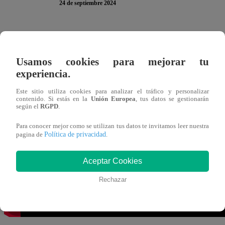
24 de septiembre 2024
Goyo volvió de la iglesia y sorprendió a Conchita y E
boda y no nos has invitado?”,
preguntó Enrí. Sin molest
Usamos cookies para mejorar tu
mejor forma.
“No ando disfrazado, hermana. Así nos ves
experiencia.
Este sitio utiliza cookies para analizar el tráfico y personalizar
Conchita tampoco se quedó atrás y comenzó a molestar 
contenido. Si estás en la
Unión Europea
, tus datos se gestionarán
según el
RGPD
.
las finales no se están burlando de mí, se están burlan
Gregorio.
Para conocer mejor como se utilizan tus datos te invitamos leer nuestra
Política de privacidad
pagina de
.
Aceptar Cookies
Rechazar