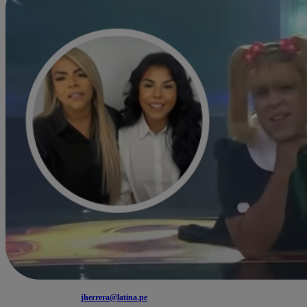
jherrera@latina.pe