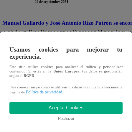
24 de septiembre 2024
Manuel Gallardo y José Antonio Rizo Patrón se encont
papá de las Rizo Patrón preguntó por qué Manuel busca t
con ella”,
respondió.
“¿Y siempre salen acá al balcón p
Usamos cookies para mejorar tu
“Es muy cómodo hablar aquí en el balcón, esa es la vent
experiencia.
pero mi hijo Alonso siempre habla con Piedad… Así som
Este sitio utiliza cookies para analizar el tráfico y personalizar
contenido. Si estás en la
Unión Europea
, tus datos se gestionarán
dio “El Tiburón”.
“Claro. Costumbres de barrio, con l
según el
RGPD
.
entiende”,
el aún esposo de Techi de forma sarcástica.
Para conocer mejor como se utilizan tus datos te invitamos leer nuestra
Política de privacidad
pagina de
.
Aceptar Cookies
Rechazar