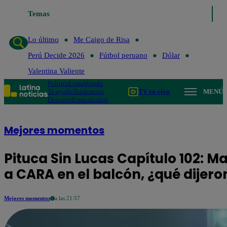
Lo último
Temas
Me Caigo de Risa
Perú Decide 2026
Fútbol peruan
Lo último
Me Caigo de Risa
Perú Decide 2026
Fútbol peruano
Dólar
Valentina Valiente
Política
Lima
Mundo
Te ayudo
Tendencias
TV en vivo
MENÚ
Deportes
Espectáculos
Mejores momentos
Pituca Sin Lucas Capítulo 102: 
a CARA en el balcón, ¿qué dijero
Mejores momentos
a las 21:57