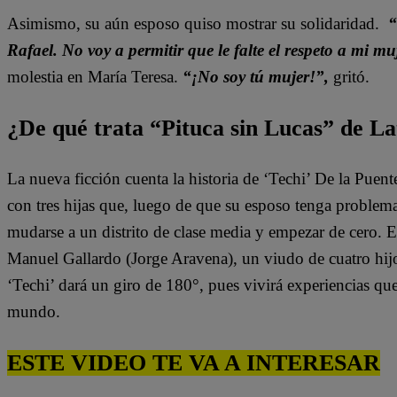
Asimismo, su aún esposo quiso mostrar su solidaridad.
“
Rafael. No voy a permitir que le falte el respeto a mi mu
molestia en María Teresa.
“¡No soy tú mujer!”,
gritó.
¿De qué trata “Pituca sin Lucas” de La
La nueva ficción cuenta la historia de ‘Techi’ De la Puen
con tres hijas que, luego de que su esposo tenga problem
mudarse a un distrito de clase media y empezar de cero. 
Manuel Gallardo (Jorge Aravena), un viudo de cuatro hijo
‘Techi’ dará un giro de 180°, pues vivirá experiencias qu
mundo.
ESTE VIDEO TE VA A INTERESAR