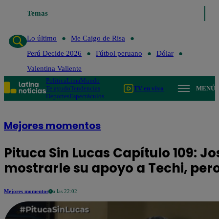
Temas
Lo último
Me 
Lo último
Me Caigo de Risa
Perú Decide 2026
Fútbol peruano
Dólar
Valentina Valiente
Política
Lima
Mundo
Te ayudo
Tendencias
TV en vivo
MENÚ
Deportes
Espectáculos
Mejores momentos
Pituca Sin Lucas Capítulo 109: J
mostrarle su apoyo a Techi, per
Mejores momentos
a las 22:02