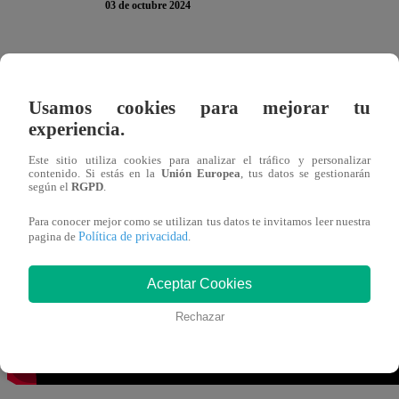
03 de octubre 2024
José Antonio Rizo Patrón llegó al Terminal Pesquero
,
importante.
“Me enteré de algo grave… ¿Por qué no me di
Usamos cookies para mejorar tu
respeto?”
, manifestó.
experiencia.
Este sitio utiliza cookies para analizar el tráfico y personalizar
Techi quedó bastante sorprendida con el asunto y sin sabe
contenido. Si estás en la
Unión Europea
, tus datos se gestionarán
según el
RGPD
.
antiguo, prefería no mencionarlo”,
expresó.
“Es algo h
he estado mandando cosas con él, metiéndolo a tu casa
Para conocer mejor como se utilizan tus datos te invitamos leer nuestra
Política de privacidad
pagina de
.
Aceptar Cookies
Rechazar