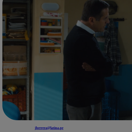
jherrera@latina.pe