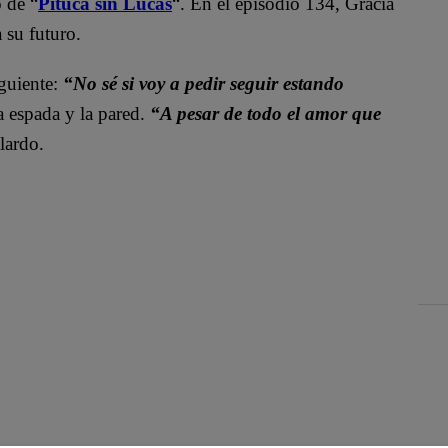
 de “
Pituca sin Lucas
“. En el episodio 134, Gracia
 su futuro.
iguiente:
“No sé si voy a pedir seguir estando
a espada y la pared.
“A pesar de todo el amor que
lardo.