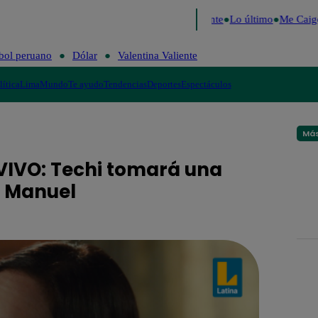
 2026
Fútbol peruano
Dólar
Valentina Valiente
Lo último
Me Caigo 
bol peruano
Dólar
Valentina Valiente
lítica
Lima
Mundo
Te ayudo
Tendencias
Deportes
Espectáculos
Más
 VIVO: Techi tomará una
a Manuel