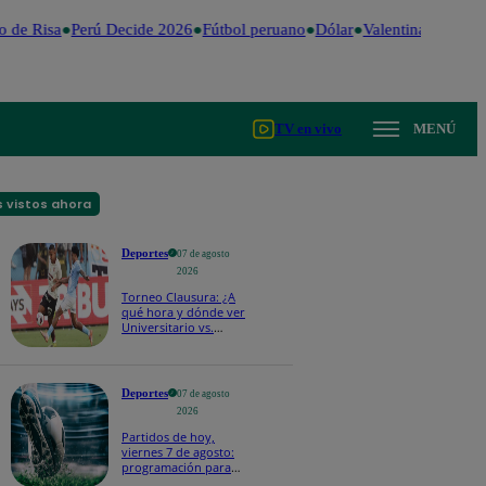
de Risa
Perú Decide 2026
Fútbol peruano
Dólar
Valentina Valiente
TV en vivo
MENÚ
 vistos ahora
Deportes
07 de agosto
2026
Torneo Clausura: ¿A
qué hora y dónde ver
Universitario vs.
Sporting Cristal por la
fecha 4?
Deportes
07 de agosto
2026
Partidos de hoy,
viernes 7 de agosto:
programación para
ver fútbol EN VIVO