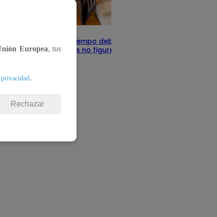
Infocorp: ¿Cuánto tiempo debe pasar
Unión Europea
, tus
para que tus deudas no figuren en su
sistema?
Te ayudo
11 de junio 2025
.
 privacidad
Rechazar