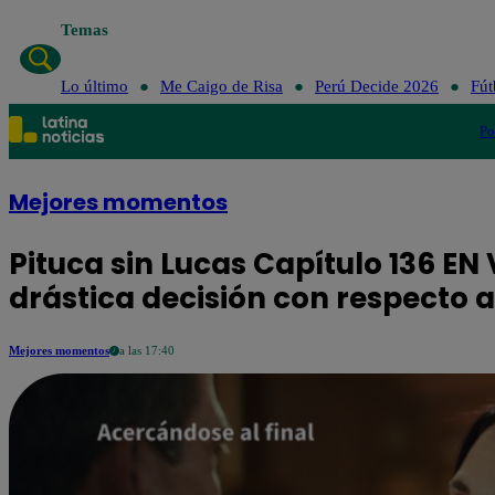
Temas
Lo último
Me Caigo de Risa
Perú Decide
Lo último
Me Caigo de Risa
Perú Decide 2026
Fút
Po
Mejores momentos
Pituca sin Lucas Capítulo 136 EN
drástica decisión con respecto 
Mejores momentos
a las 17:40