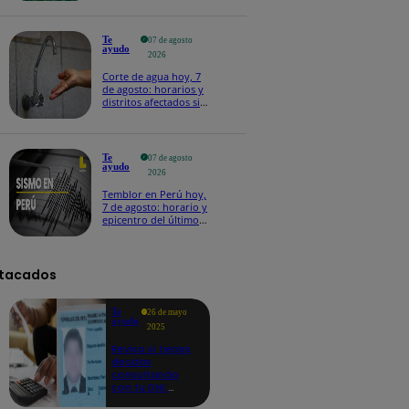
Te
07 de agosto
ayudo
2026
Corte de agua hoy, 7
de agosto: horarios y
distritos afectados sin
el servicio de Sedapal
Te
07 de agosto
ayudo
2026
Temblor en Perú hoy,
7 de agosto: horario y
epicentro del último
sismo, según IGP
tacados
Te
26 de mayo
ayudo
2025
Revisa si tienes
deudas
consultando
con tu DNI:
aquí los