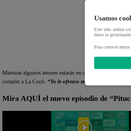
Usamos cook
Este sitio utiliza c
datos se gestionará
Para conocer mejor 
Mientras algunos amores estarán en duda, Conchita decid
corazón a La Cocó.
“Yo le ofrezco mi amor”,
expresó el 
Mira AQUÍ el nuevo episodio de “Pitu