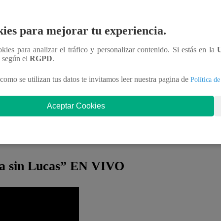
ies para mejorar tu experiencia.
ookies para analizar el tráfico y personalizar contenido. Si estás en la
n según el
RGPD
.
como se utilizan tus datos te invitamos leer nuestra pagina de
Política de
Aceptar Cookies
e confesarse con Goyo y Don Bernardo le abrirá su
panadero.
ca sin Lucas” EN VIVO