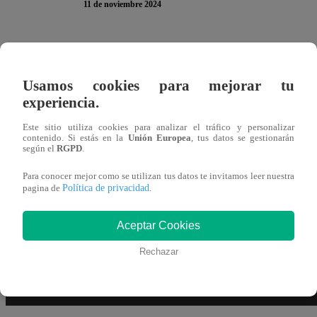
11 de noviembre 2024
Goyo se acercó con Conchita y decidió hablarle desde
trabajador está haciendo un último esfuerzo por ganarse 
Usamos cookies para mejorar tu
hubiera gustado casarme con otra persona… Contigo”
experiencia.
Este sitio utiliza cookies para analizar el tráfico y personalizar
Conchita Méndez entendió el sentimiento de su amigo y se
contenido. Si estás en la
Unión Europea
, tus datos se gestionarán
según el
RGPD
.
mencionó lo siguiente:
“Soy complicada con mis cosas, s
ser feliz, cásate y saca la cara por nosotros tres”,
expres
Para conocer mejor como se utilizan tus datos te invitamos leer nuestra
Política de privacidad
pagina de
.
Aceptar Cookies
Rechazar