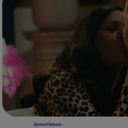
jherrera@latina.pe