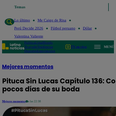
Temas
Lo último
Me Caigo de Risa
Perú Decide 2026
Fútbol per
Lo último
Me Caigo de Risa
Perú Decide 2026
Fútbol peruano
Dólar
Valentina Valiente
Política
Lima
Mundo
Te ayudo
Tendencias
TV en vivo
MENÚ
Deportes
Espectáculos
Mejores momentos
Pituca Sin Lucas Capítulo 136: C
pocos días de su boda
Mejores momentos
a las 22:38