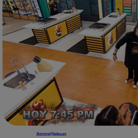
jherrera@latina.pe