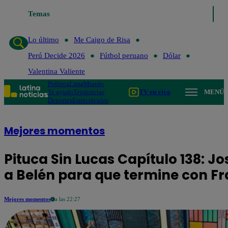
Temas
Lo último
Me Caigo de Ri
Lo último
Me Caigo de Risa
Perú Decide 2026
Fútbol peruano
Dólar
Valentina Valiente
Política
Lima
Mundo
Te ayudo
Tendencias
TV en vivo
MENÚ
Deportes
Espectáculos
Mejores momentos
Pituca Sin Lucas Capítulo 138: 
a Belén para que termine con F
Mejores momentos
a las 22:27