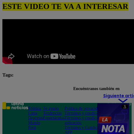
ESTE VIDEO TE VA A INTERESAR
Tags:
pituca sin lucas completo
Pituca Sin Lucas EN VIVO
Encuéntranos también en
Siguiente artí
Teléfono: 219
X
Política
Te ayudo
Política de privacidad
1000
Lima
Tendencias
Términos y condiciones
Av. San
Deportes
Espectáculos
Términos y condiciones
Felipe 968
Mundo
aplicación
Jesús María
Perú
Términos y Condiciones
APP