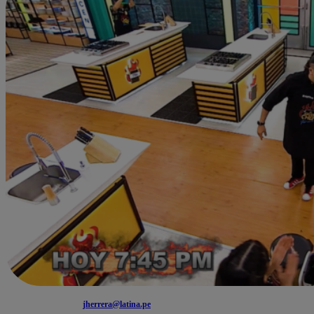
jherrera@latina.pe