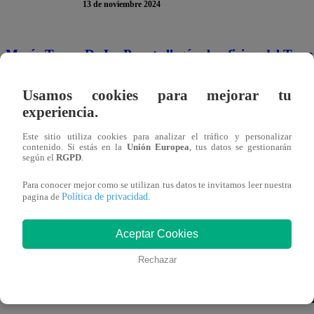
13 de noviembre 2024
María Teresa De La Puente llegó a la oficina del Ter
discusión que tuvo con Conchita. Buscó apoyo por parte 
Usamos cookies para mejorar tu
“Te pediría que te las arregles con ella. Los problemas
experiencia.
ustedes son parte de mi pasada. Así que tú te encargas d
Este sitio utiliza cookies para analizar el tráfico y personalizar
contenido. Si estás en la
Unión Europea
, tus datos se gestionarán
que le dio el “Tiburón.
“Ahora que tú y yo estamos separ
según el
RGPD
.
problemas serán menos”,
agregó.
Para conocer mejor como se utilizan tus datos te invitamos leer nuestra
Política de privacidad
pagina de
.
Aceptar Cookies
Rechazar