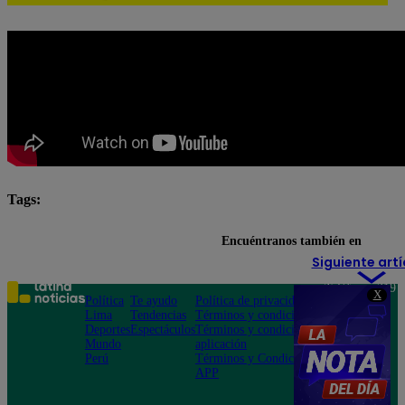
Tags:
pituca sin lucas completo
Pituca Sin Lucas EN VIVO
Encuéntranos también en
Siguiente artí
Teléfono: 219
X
Política
Te ayudo
Política de privacidad
1000
Lima
Tendencias
Términos y condiciones
Av. San
Deportes
Espectáculos
Términos y condiciones
Felipe 968
Mundo
aplicación
Jesús María
Perú
Términos y Condiciones
APP