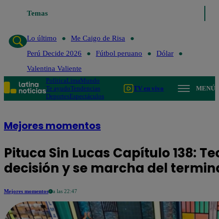
Temas
Lo último
Me Caigo de Ri
Lo último
Me Caigo de Risa
Perú Decide 2026
Fútbol peruano
Dólar
Valentina Valiente
Política
Lima
Mundo
Te ayudo
Tendencias
TV en vivo
MENÚ
Deportes
Espectáculos
Mejores momentos
Pituca Sin Lucas Capítulo 138: 
decisión y se marcha del termin
Mejores momentos
a las 22:47