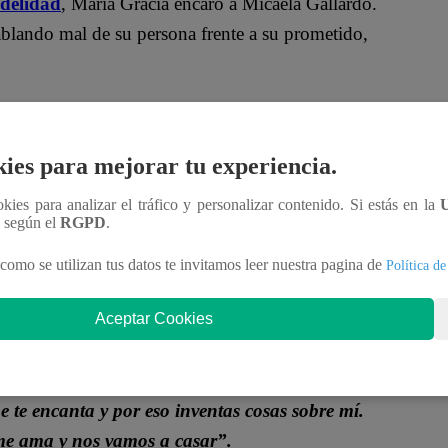
idelidad
, María Gracia encaró a Micaela Gallardo.
hablando mal de su persona frente a su prometido,
pítulo 19: Enrí se ESCANDALIZA al encontrar a
ies para mejorar tu experiencia.
aba a su hogar y detuvo su paso.
“Oye tú, revoltosa.
ookies para analizar el tráfico y personalizar contenido. Si estás en la
vio? No te hagas la mosca muerta. Te gusta
n según el
RGPD
.
como se utilizan tus datos te invitamos leer nuestra pagina de
Política de
No gasto ni medio segundo de mi vida para
Aceptar Cookies
an aburrida y hueca que no sabría ni qué decir”.
a en peligro, María Gracia sentenció: “
Así me
 te encanta y por eso inventas cosas sobre mí.
 me ama y nos vamos a casar”.