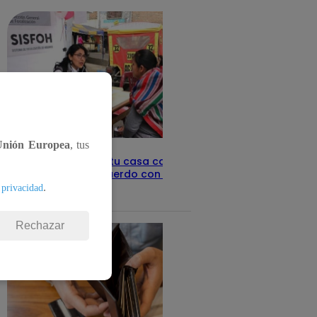
Unión Europea
, tus
Revisa con tu DNI si tu casa califica
como pobre, de acuerdo con el Sisfoh
.
 privacidad
Te ayudo
25 de mayo 2026
Rechazar