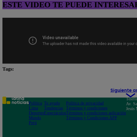
ESTE VIDEO TE PUEDE INTERESA
Tags:
destacada minuto
Pituca Sin Lucas
Siguiente a
Teléf
Política
Te ayudo
Política de privacidad
Av. Sa
Lima
Tendencias
Términos y condiciones
Jesús 
Deportes
Espectáculos
Términos y condiciones aplicación
Mundo
Términos y Condiciones APP
Perú