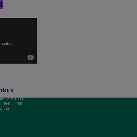
R
rtículo
ono: 219 1000
n Felipe 968
María