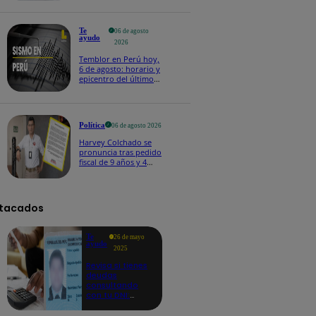
Te
06 de agosto
ayudo
2026
Temblor en Perú hoy,
6 de agosto: horario y
epicentro del último
sismo, según IGP
Política
06 de agosto 2026
Harvey Colchado se
pronuncia tras pedido
fiscal de 9 años y 4
meses de prisión en
su contra
tacados
Te
26 de mayo
ayudo
2025
Revisa si tienes
deudas
consultando
con tu DNI:
aquí los
detalles