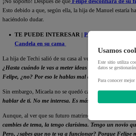
¡No soportó! Después de que
Felipe desconfiara de su f
Esto debido a que, según ella, la hija de Manuel estaría 
haciéndolo dudar.
TE PUEDE INTERESAR |
Pituca sin Lucas Ca
Candela en su cama
Usamos cook
La hija de Techi salió de su casa al ver que Micaela lleg
Este sitio utiliza c
¿Hasta cuándo le vas a meter ideas a la cabeza a mi no
datos se gestionará
Felipe, ¿no? Por eso le hablas mal de mí”
, le reclamó.
Para conocer mejor 
Sin embargo, Micaela no se quedó callada y respondió:
“
hablar de ti. No me interesa. Es más, pienso que eres t
Aunque, al ver que su futuro matrimonio con Felipe estarí
cambies de tema, la tengo clarísima. Tengo un novio que
Pero, ¿sabes que no te va a funcionar? Porque Felipe