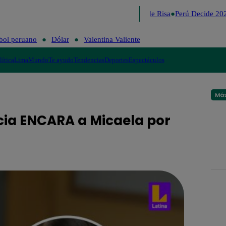
Lo último
Me Caigo de Risa
Perú Decide 202
bol peruano
Dólar
Valentina Valiente
lítica
Lima
Mundo
Te ayudo
Tendencias
Deportes
Espectáculos
Más
acia ENCARA a Micaela por