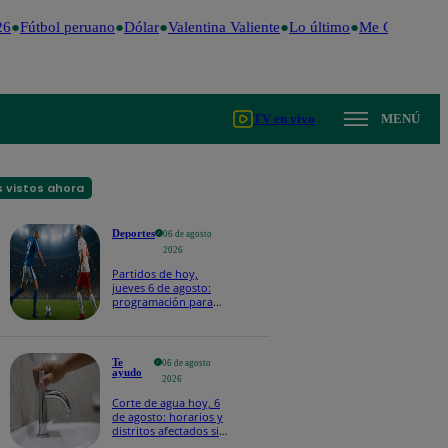
6
Fútbol peruano
Dólar
Valentina Valiente
Lo último
Me Caigo de R
TV en vivo
MENÚ
 vistos ahora
Deportes
06 de agosto
2026
Partidos de hoy,
jueves 6 de agosto:
programación para
ver fútbol EN VIVO
Te
06 de agosto
ayudo
2026
Corte de agua hoy, 6
de agosto: horarios y
distritos afectados sin
el servicio de Sedapal