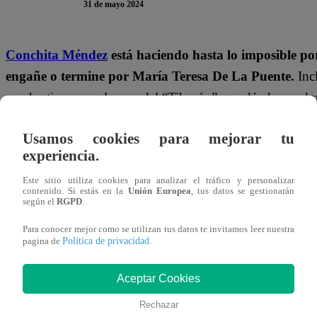
31 de mayo 2024
Conchita Méndez
está haciendo hasta lo imposible p
engañe o termine por María Teresa De La Puente.
Inc
mucho tiempo en la casa del “Tiburón”, quedándose a do
hogar.
Usamos cookies para mejorar tu
TE PUEDE INTERESAR | Pituca sin Lucas Capítu
experiencia.
Gracia
Este sitio utiliza cookies para analizar el tráfico y personalizar
contenido. Si estás en la
Unión Europea
, tus datos se gestionarán
según el
RGPD
.
Esta vez acudió a la casa de Techi para comentar sobre la
vecindario se enteró que los hijos de Manuel Gallardo espi
Para conocer mejor como se utilizan tus datos te invitamos leer nuestra
Política de privacidad
pagina de
.
“Cómo van a hacer un hueco en la pared, terrible. Yo 
consejo que le dio Conchita.
Aceptar Cookies
Rechazar
Además, advirtió que un escenario como este podría torn