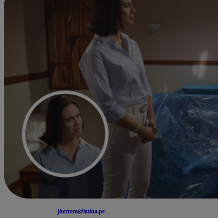
jherrera@latina.pe