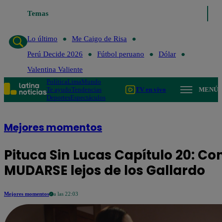
Temas
Lo último
Me Caigo de Risa
Lo último
Me Caigo de Risa
Perú Decide 2026
Fútbol peruano
Dólar
Valentina Valiente
Política
Lima
Mundo
Te ayudo
Tendencias
TV en vivo
MENÚ
Deportes
Espectáculos
Mejores momentos
Pituca Sin Lucas Capítulo 20: C
MUDARSE lejos de los Gallardo
Mejores momentos
a las 22:03