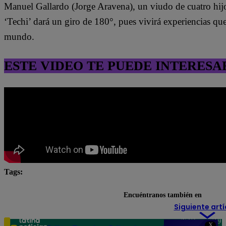
Manuel Gallardo (Jorge Aravena), un viudo de cuatro hijo
‘Techi’ dará un giro de 180°, pues vivirá experiencias qu
mundo.
ESTE VIDEO TE PUEDE INTERESA
Tags:
destacada minuto
Pituca Sin Lucas
Encuéntranos también en
Siguiente artí
Teléfono: 219
X