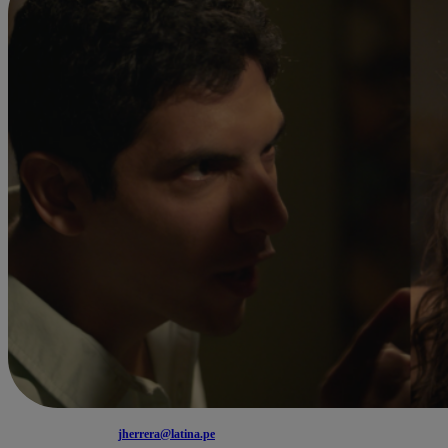
jherrera@latina.pe