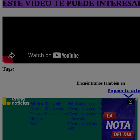
ESTE VIDEO TE PUEDE INTERESA
Tags:
destacada minuto
Pituca Sin Lucas
Encuéntranos también en
Siguiente artí
Teléfono: 219
X
Política
Te ayudo
Política de privacidad
1000
Lima
Tendencias
Términos y condiciones
Av. San
Deportes
Espectáculos
Términos y condiciones
Felipe 968
Mundo
aplicación
Jesús María
Perú
Términos y Condiciones
APP