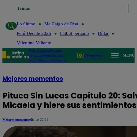
o de Risa
Temas
Perú Decide 2026
Fútbol peruano
Dólar
Valentina Valient
Lo último
Me Caigo de Risa
Perú Decide 2026
Fútbol peruano
Dólar
Valentina Valiente
Política
Lima
Mundo
Te ayudo
Tendencias
TV en vivo
MENÚ
Deportes
Espectáculos
Mejores momentos
Pituca Sin Lucas Capítulo 20: S
Micaela y hiere sus sentimiento
Mejores momentos
a las 22:21