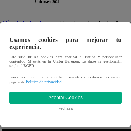
31 de mayo 2024
Micaela Gallardo
arruinó los planes de Salvador. No co
continuó reclamando por la forma en la que estaba actua
Usamos cookies para mejorar tu
estaba tan molesto con la situación, que
no dudó en lanz
experiencia.
TE PUEDE INTERESAR | Pituca sin Lucas Capít
Este sitio utiliza cookies para analizar el tráfico y personalizar
contenido. Si estás en la
Unión Europea
, tus datos se gestionarán
asegura que se muda con Manuel
según el
RGPD
.
“¿De verdad no te importa que se vaya a casar?”,
fue la
Para conocer mejor como se utilizan tus datos te invitamos leer nuestra
Política de privacidad
pagina de
.
¿No estás templada del doctorcito? Te recuerdo que Fel
eso no te importa”,
expresó furioso.
Aceptar Cookies
Rechazar
Lamentablemente lo peor llegaría después, con un comenta
tiene toda la razón, eres una amargada incapaz de ena