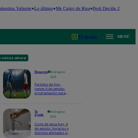
lentina Valiente
Lo último
Me Caigo de Risa
Perú Decide 2026
Fútb
TV en vivo
MENÚ
 vistos ahora
Deportes
06 de agosto
2026
Partidos de hoy,
jueves 6 de agosto:
programación para
ver fútbol EN VIVO
Te
06 de agosto
ayudo
2026
Corte de agua hoy, 6
de agosto: horarios y
distritos afectados sin
el servicio de Sedapal