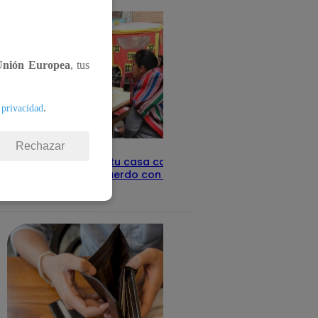
Unión Europea
, tus
.
 privacidad
Rechazar
Revisa con tu DNI si tu casa califica
como pobre, de acuerdo con el Sisfoh
Te ayudo
25 de mayo 2026