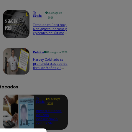
Te
06 de agosto
ayudo
2026
Temblor en Perú hoy,
6 de agosto: horario y
epicentro del último
sismo, según IGP
Política
06 de agosto 2026
Harvey Colchado se
pronuncia tras pedido
fiscal de 9 años y 4
meses de prisión en
su contra
tacados
Te
26 de mayo
ayudo
2025
Revisa si tienes
deudas
consultando
con tu DNI:
aquí los
detalles