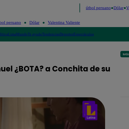
ltimo
Me Caigo de Risa
Perú Decide 2026
Fútbol peruano
Dólar
Va
bol peruano
Dólar
Valentina Valiente
lítica
Lima
Mundo
Te ayudo
Tendencias
Deportes
Espectáculos
Más
nuel ¿BOTA? a Conchita de su