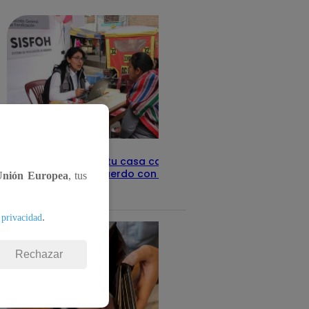
detalles
Revisa con tu DNI si tu casa califica
como pobre, de acuerdo con el Sisfoh
Unión Europea
, tus
Te ayudo
25 de mayo 2026
.
 privacidad
Rechazar