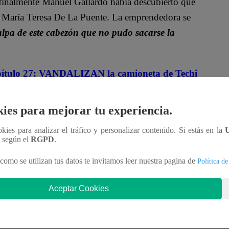
 finalmente Manuel Gallardo había descubierto que
e María Teresa De La Puente. La emprendedora se
lpa de este cabezón que no pudo sacarse la
tulo 27: VANDALIZAN la camioneta de Techi
a muy mortificada.
“Se me pasó, lo que pasa es
ies para mejorar tu experiencia.
que utilizó Enrí ante los ataques de Conchita.
“El
perada.
ookies para analizar el tráfico y personalizar contenido. Si estás en la
n según el
RGPD
.
como se utilizan tus datos te invitamos leer nuestra pagina de
Política de
Aceptar Cookies