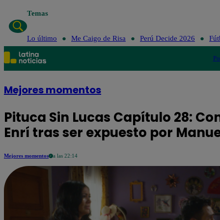
Temas
Lo último
Me Caigo de Risa
Perú Decide 2026
Fút
Po
Mejores momentos
Pituca Sin Lucas Capítulo 28: Con
Enrí tras ser expuesto por Manue
Mejores momentos
a las 22:14