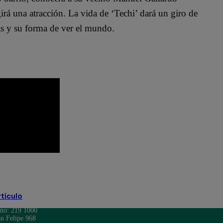
irá una atracción. La vida de ‘Techi’ dará un giro de
as y su forma de ver el mundo.
rtículo
ono: 219 1000
n Felipe 968