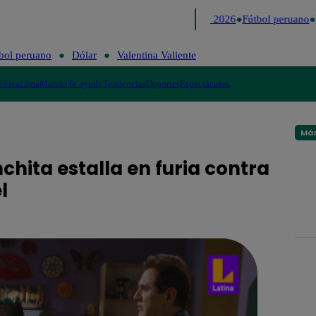
Lo último
Me Caigo de Risa
Perú Decide 2026
Fútbol peruano
D
bol peruano
Dólar
Valentina Valiente
lítica
Lima
Mundo
Te ayudo
Tendencias
Deportes
Espectáculos
Más
chita estalla en furia contra
l