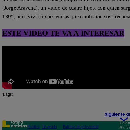
(Jorge Aravena), un viudo de cuatro hijos, con quien surg
180°, pues vivirá experiencias que cambiarán sus creenci
ESTE VIDEO TE VA A INTERESAR
Tags:
destacada minuto
Pituca Sin Lucas
Siguiente a
Teléf
Política
Te ayudo
Política de privacidad
Av. Sa