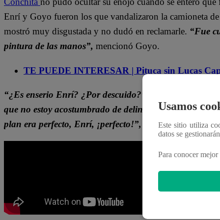
Conchita
no pudo ocultar su enojo cuando se enteró que
Enrí y Goyo fueron los que vandalizaron la camioneta d
mostró muy disgustada y no dudó en reclamarle.
“Fue cu
pintura de las manos”,
mencionó Goyo.
TE PUEDE INTERESAR | Pituca sin Lucas Capí
“¿Es enserio Enrí? ¿Por descuido?”,
respondió Conchit
Usamos cook
que no estoy acostumbrado de delinquir”,
fue la excuso 
plan era perfecto, Enrí, ¡perfecto!”,
gritó Conchita deses
Este sitio utiliza c
datos se gestionará
Para conocer mejor 