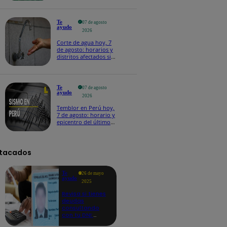
Te
07 de agosto
ayudo
2026
Corte de agua hoy, 7
de agosto: horarios y
distritos afectados sin
el servicio de Sedapal
Te
07 de agosto
ayudo
2026
Temblor en Perú hoy,
7 de agosto: horario y
epicentro del último
sismo, según IGP
tacados
Te
26 de mayo
ayudo
2025
Revisa si tienes
deudas
consultando
con tu DNI:
aquí los