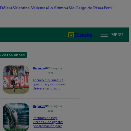
ólar
Valentina Valiente
Lo último
Me Caigo de Risa
Perú Decide 20
TV en vivo
MENÚ
 vistos ahora
Deportes
07 de agosto
2026
Torneo Clausura: ¿A
qué hora y dónde ver
Universitario vs.
Sporting Cristal por la
fecha 4?
Deportes
07 de agosto
2026
Partidos de hoy,
viernes 7 de agosto:
programación para
ver fútbol EN VIVO