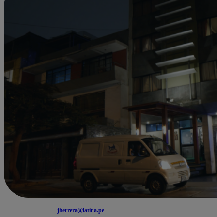
jherrera@latina.pe