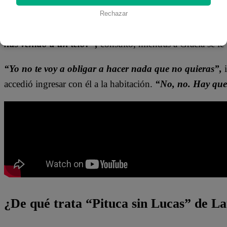
“Ahhh, ¿aquí querías venir?”,
mencionó Gracia cuando s
Rechazar
“Me muero de ganas de estar solito contigo”,
mencionó
has venido a un telo?”,
consultó, mientras a Gracia se le
“Yo no te voy a obligar a hacer nada que no quieras”,
i
accedió ingresar con él a la habitación.
“No, no. Hay que
¿De qué trata “Pituca sin Lucas” de La