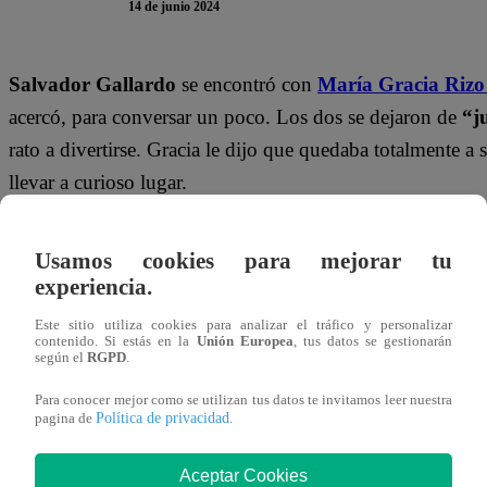
14 de junio 2024
Salvador Gallardo
se encontró con
María Gracia Rizo
acercó, para conversar un poco. Los dos se dejaron de
“j
rato a divertirse. Gracia le dijo que quedaba totalmente a 
llevar a curioso lugar.
TE PUEDE INTERESAR | Pituca Sin Lucas Ca
Usamos cookies para mejorar tu
por el amor de Belén
experiencia.
Este sitio utiliza cookies para analizar el tráfico y personalizar
contenido. Si estás en la
Unión Europea
, tus datos se gestionarán
según el
RGPD
.
Para conocer mejor como se utilizan tus datos te invitamos leer nuestra
Política de privacidad
pagina de
.
Aceptar Cookies