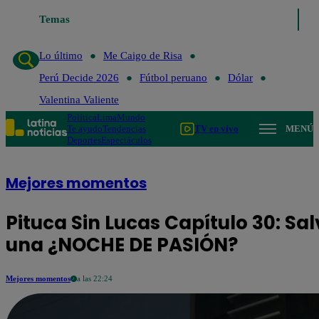
Temas
Lo último
Me Caigo de Risa
Perú Decide 20
Lo último
Me Caigo de Risa
Perú Decide 2026
Fútbol peruano
Dólar
Valentina Valiente
Política
Lima
Mundo
Te ayudo
Tendencias
TV en vivo
MENÚ
Deportes
Espectáculos
Mejores momentos
Pituca Sin Lucas Capítulo 30: Sa
una ¿NOCHE DE PASIÓN?
Mejores momentos
a las 22:24