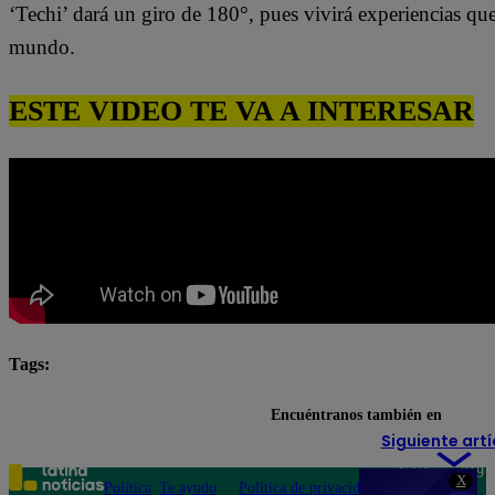
‘Techi’ dará un giro de 180°, pues vivirá experiencias qu
mundo.
ESTE VIDEO TE VA A INTERESAR
Tags:
destacada minuto
Pituca Sin Lucas
Encuéntranos también en
Siguiente artí
Teléfono: 219
X
Política
Te ayudo
Política de privacidad
1000