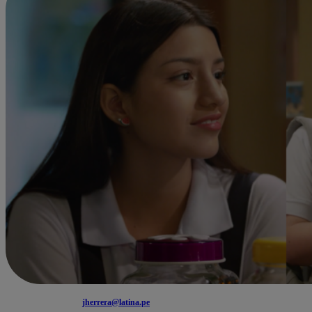
jherrera@latina.pe