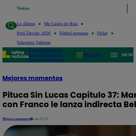
Temas
Lo último
Me Caigo de Risa
Perú 
Lo último
Me Caigo de Risa
Perú Decide 2026
Fútbol peruano
Dólar
Valentina Valiente
Política
Lima
Mundo
Te ayudo
Tendencias
TV en vivo
MENÚ
Deportes
Espectáculos
Mejores momentos
Pituca Sin Lucas Capítulo 37: Mar
con Franco le lanza indirecta Be
Mejores momentos
a las 22:23