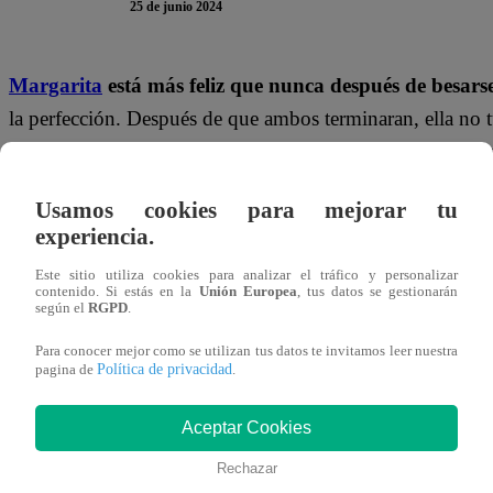
25 de junio 2024
Margarita
está más feliz que nunca después de besar
la perfección. Después de que ambos terminaran, ella no 
muestras de afecto intensas y recalcándole que Belén nunc
forma, poco a poco, fue fue atrayéndolo más y más.
Usamos cookies para mejorar tu
experiencia.
TE PUEDE INTERESAR |
Pituca Sin Lucas Ca
OBLIGA a trabajar en el terminal
Este sitio utiliza cookies para analizar el tráfico y personalizar
contenido. Si estás en la
Unión Europea
, tus datos se gestionarán
según el
RGPD
.
Después de una tarde en la que acordaron hacer las tareas,
Para conocer mejor como se utilizan tus datos te invitamos leer nuestra
Margarita intentó ponerle una etiqueta a la relación que t
Política de privacidad
pagina de
.
las cosas un poco más despacio.
Sus ganas fueron más y 
sobre lo que pasó con Franco.
Aceptar Cookies
Rechazar