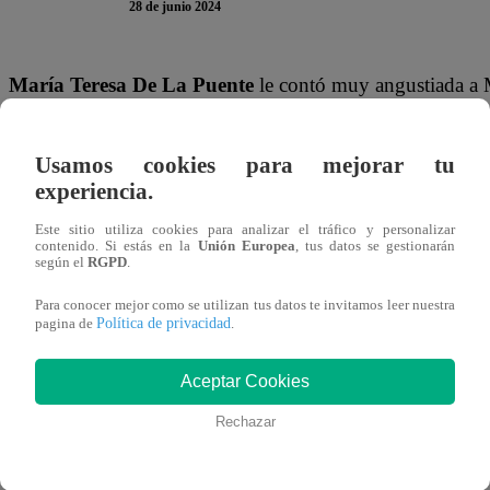
28 de junio 2024
María Teresa De La Puente
le contó muy angustiada a 
José Antonio Rizo Patrón. Techi no sabe qué hacer, tiene
donde “El Tiburón” se mostró como su apoyo y la conso
Usamos cookies para mejorar tu
fuerte, pero no está mal a veces pedir ayuda. No te preo
experiencia.
beso”,
expresó.
Este sitio utiliza cookies para analizar el tráfico y personalizar
contenido. Si estás en la
Unión Europea
, tus datos se gestionarán
según el
RGPD
.
TE PUEDE INTERESAR |
Pituca Sin Lucas Cap
interrogación y casi comete GRAVE ERROR
Para conocer mejor como se utilizan tus datos te invitamos leer nuestra
Política de privacidad
pagina de
.
Techi quedó conmovida con la situación:
“No sé qué sería
Aceptar Cookies
Manuel sabe que el regreso de José Antonio puede signific
el destino, ¿verdad? juntarnos y que no se pueda. No
Rechazar
cabizbajo.