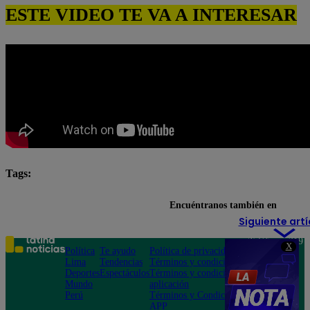
ESTE VIDEO TE VA A INTERESAR
Tags:
destacada minuto
Pituca Sin Lucas
Encuéntranos también en
Siguiente artí
Teléfono: 219
X
Política
Te ayudo
Política de privacidad
1000
Lima
Tendencias
Términos y condiciones
Av. San
Deportes
Espectáculos
Términos y condiciones
Felipe 968
Mundo
aplicación
Jesús María
Perú
Términos y Condiciones
APP