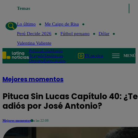
Temas
Lo último
Me Caigo de Risa
P
Lo último
Me Caigo de Risa
Perú Decide 2026
Fútbol peruano
Dólar
Valentina Valiente
Política
Lima
Mundo
Te ayudo
Tendencias
TV en vivo
MENÚ
Deportes
Espectáculos
Mejores momentos
Pituca Sin Lucas Capítulo 40: ¿T
adiós por José Antonio?
Mejores momentos
a las 22:08