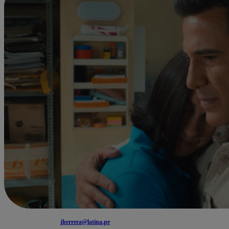
jherrera@latina.pe