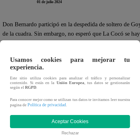
01 de julio 2024
Don Bernardo participó en la despedida de soltero de Goyo
de la cuadra. Sin embargo, no esperó que La Cocó se haya
ceremonia en el matrimonio, Cocó no dudó en hacerle un 
evento.
“Qué vergüenza, Don Bernardo. Me enteré que e
Usamos cookies para mejorar tu
cayó”,
sentenció.
experiencia.
TE PUEDE INTERESAR | Pituca Sin Lucas Capít
Este sitio utiliza cookies para analizar el tráfico y personalizar
contenido. Si estás en la
Unión Europea
, tus datos se gestionarán
pareja tras ser rechazada por Pipo
según el
RGPD
.
Para conocer mejor como se utilizan tus datos te invitamos leer nuestra
Por su parte, Don Bernardo trató de darle explicaciones s
Política de privacidad
pagina de
.
varones.
“Yo me hubiera negado a ir si me de antemano
sin ropa”,
expresó. Sin embargo, La Cocó no creyó en su
Aceptar Cookies
Rechazar
“¿Usted cree que yo nací ayer? Nunca pensé que fuera 