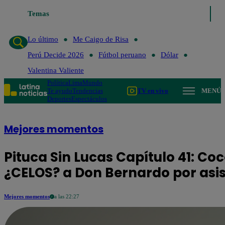
 de Risa
Temas
Perú Decide 2026
Fútbol peruano
Dólar
Valentina Valiente
Lo último
Me Caigo de Risa
Perú Decide 2026
Fútbol peruano
Dólar
Valentina Valiente
Política
Lima
Mundo
Te ayudo
Tendencias
TV en vivo
MENÚ
Deportes
Espectáculos
Mejores momentos
Pituca Sin Lucas Capítulo 41: Co
¿CELOS? a Don Bernardo por asis
Mejores momentos
a las 22:27