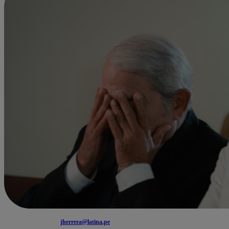
jherrera@latina.pe