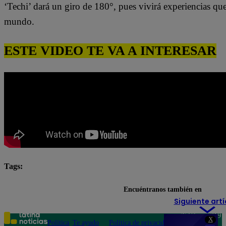
‘Techi’ dará un giro de 180°, pues vivirá experiencias qu
mundo.
ESTE VIDEO TE VA A INTERESAR
Tags:
destacada minuto
Pituca Sin Lucas
Encuéntranos también en
Siguiente artí
Teléfono: 219
X
Política
Te ayudo
Política de privacidad
1000