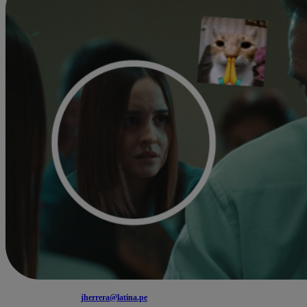
jherrera@latina.pe