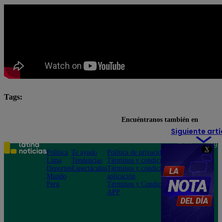
Tags:
pituca sin lucas completo
Pituca Sin Lucas EN VIVO
Encuéntranos también en
Siguiente artí
Teléfono: 219
X
Política
Te ayudo
Política de privacidad
1000
Lima
Tendencias
Términos y condiciones
Av. San
Deportes
Espectáculos
Términos y condiciones
Felipe 968
Mundo
aplicación
Jesús María
Perú
Términos y Condiciones
APP