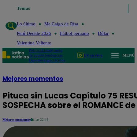
Temas
Lo último
Me Caigo de Risa
Perú Decide 202
Lo último
Me Caigo de Risa
Perú Decide 2026
Fútbol peruano
Dólar
Valentina Valiente
Política
Lima
Mundo
Te ayudo
Tendencias
TV en vivo
MENÚ
Deportes
Espectáculos
Mejores momentos
Pituca sin Lucas Capítulo 75 RE
SOSPECHA sobre el ROMANCE de 
Mejores momentos
a las 22:44