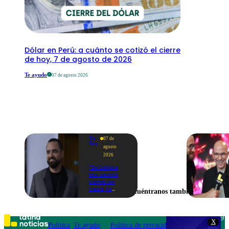
Dólar en Perú: a cuánto se cotizó el cierre
de hoy, 7 de agosto de 2026
Te ayudo
07 de agosto 2026
Yo
07 de
Soy
agosto
2026
"En Latina
me siento
como en
casa, lo
Encuéntranos también en
extrañaba":
Franco
Cabrera
emocionado
Teléfono: 219
X
por estreno
Política
Te ayudo
Política de privacidad
1000