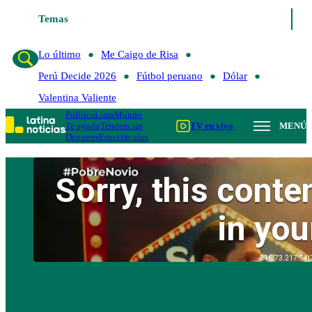
Temas
Lo último
Me Caigo de Risa
Perú Decide 2026
Fútbol
Lo último
Me Caigo de Risa
Perú Decide 2026
Fútbol peruano
Dólar
Valentina Valiente
Política
Lima
Mundo
Te ayudo
Tendencias
TV en vivo
MENÚ
Deportes
Espectáculos