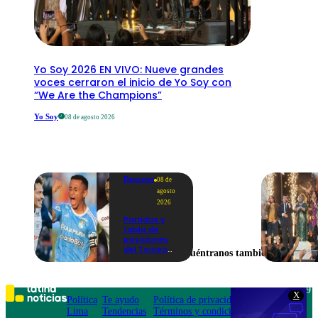
Yo Soy 2026 EN VIVO: Nueve grandes
voces cerraron el inicio de Yo Soy con
“We Are the Champions”
Yo Soy
08 de agosto 2026
Deportes
08 de
agosto
2026
Partidos y
tabla de
posiciones
del Torneo
Encuéntranos también en
Clausura EN
VIVO: así van
los equipos
en la fecha 4
Teléfono: 219
X
Política
Te ayudo
Política de privacidad
1000
Lima
Tendencias
Términos y condiciones
Av. San