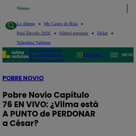
Temas
Lo último
Me Caigo de Risa
Perú Decide 202
Lo último
Me Caigo de Risa
Perú Decide 2026
Fútbol peruano
Dólar
Valentina Valiente
Política
Lima
Mundo
Te ayudo
Tendencias
TV en vivo
MENÚ
Deportes
Espectáculos
POBRE NOVIO
Pobre Novio Capítulo
76 EN VIVO: ¿Vilma está
A PUNTO de PERDONAR
a César?