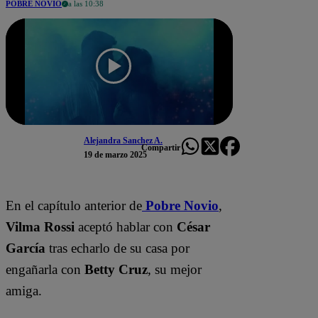
POBRE NOVIO
a las 10:38
Alejandra Sanchez A.
Compartir
19 de marzo 2025
En el capítulo anterior de
Pobre Novio
,
Vilma Rossi
aceptó hablar con
César
García
tras echarlo de su casa por
engañarla con
Betty Cruz
, su mejor
amiga.