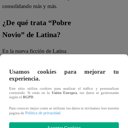
consolidando más y más.
¿De qué trata “Pobre
Novio” de Latina?
En la nueva ficción de Latina
Televisión,
Santiago (Nico Ponce), es
abandonado por su novia Pamela
Usamos cookies para mejorar tu
(Andrea Luna) el mismo día de su
experiencia.
boda
, su mejor amigo Johnny (Manuel
Este sitio utiliza cookies para analizar el tráfico y personalizar
Gold) aprovecha esta oportunidad para
contenido. Si estás en la
Unión Europea
, tus datos se gestionarán
según el
RGPD
.
tomarle una foto y colocarlo en finder,
Para conocer mejor como se utilizan tus datos te invitamos leer nuestra
red social de citas, es así como
con la
Política de privacidad
pagina de
.
ayuda del empresario Eduardo