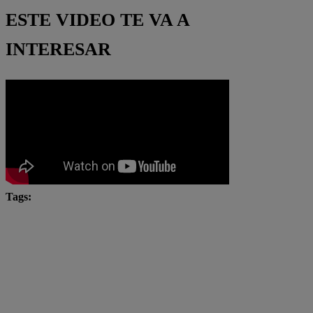
ESTE VIDEO TE VA A
INTERESAR
Tags:
#Pobre novio
#PobreNovio
Pobre novio en vivo
Pobre Novio estreno
pobre novio latina
Pobre Novio React