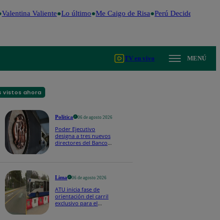
Valentina Valiente
Lo último
Me Caigo de Risa
Perú Decide 2026
Fú
TV en vivo
MENÚ
 vistos ahora
Política
06 de agosto 2026
Poder Ejecutivo
designa a tres nuevos
directores del Banco
Central de Reserva:
¿quiénes son?
Lima
06 de agosto 2026
ATU inicia fase de
orientación del carril
exclusivo para el
Corredor Azul en la
av. Arequipa | VIDEO