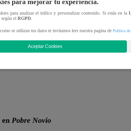
ies para mejorar tu experiencia.
s familiares y amorosas de los personajes, sumando
ookies para analizar el tráfico y personalizar contenido. Si estás en la
n según el
RGPD
.
 Pobre Novio
como se utilizan tus datos te invitamos leer nuestra pagina de
Política de
Aceptar Cookies
a en
Pobre Novio