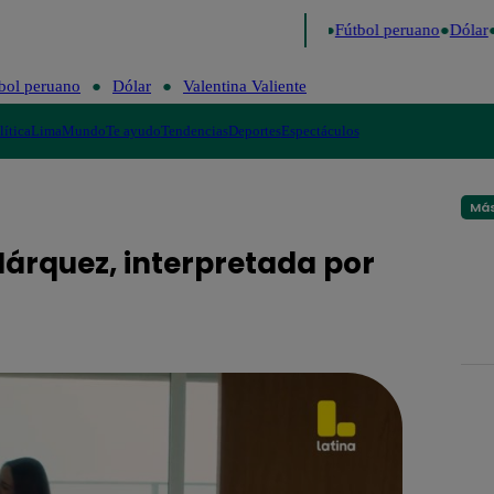
 último
Me Caigo de Risa
Perú Decide 2026
Fútbol peruano
Dólar
bol peruano
Dólar
Valentina Valiente
lítica
Lima
Mundo
Te ayudo
Tendencias
Deportes
Espectáculos
Más
árquez, interpretada por