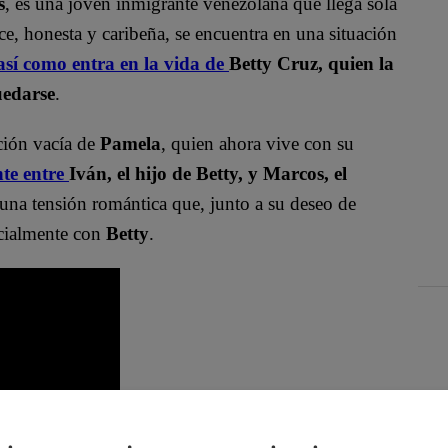
s
, es una joven inmigrante venezolana que llega sola
e, honesta y caribeña, se encuentra en una situación
así como entra en la vida de
Betty Cruz
, quien la
uedarse
.
ción vacía de
Pamela
, quien ahora vive con su
nte entre
Iván, el hijo de Betty, y Marcos
, el
 una tensión romántica que, junto a su deseo de
ecialmente con
Betty
.