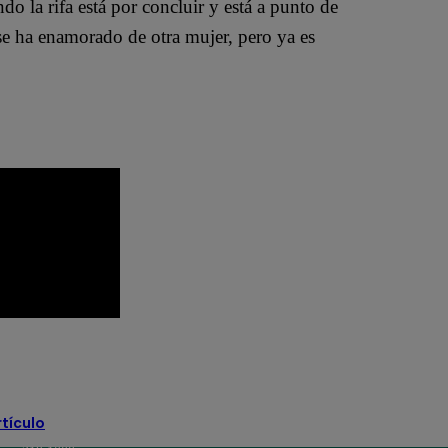
 la rifa está por concluir y está a punto de
se ha enamorado de otra mujer, pero ya es
streno
pobre novio latina
rtículo