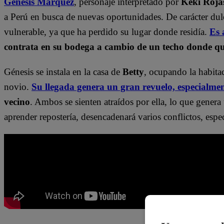
Génesis Márquez
, personaje interpretado por
Keki Roja
a Perú en busca de nuevas oportunidades. De carácter dulc
vulnerable, ya que ha perdido su lugar donde residía.
Es 
contrata en su bodega a cambio de un techo donde q
Génesis se instala en la casa de
Betty
, ocupando la habita
novio.
Su llegada genera un gran revuelo, especialme
vecino
. Ambos se sienten atraídos por ella, lo que genera
aprender repostería, desencadenará varios conflictos, esp