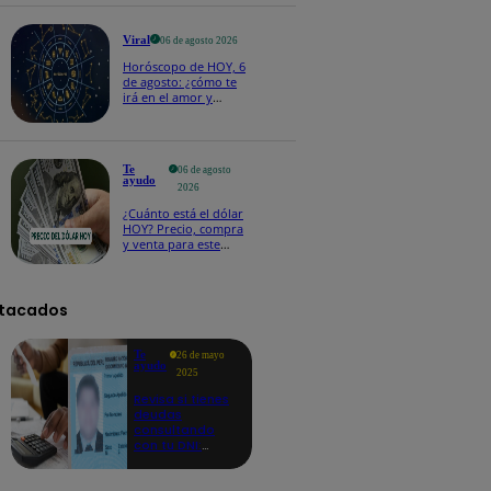
Viral
06 de agosto 2026
Horóscopo de HOY, 6
de agosto: ¿cómo te
irá en el amor y
trabajo, según la IA?
Te
06 de agosto
ayudo
2026
¿Cuánto está el dólar
HOY? Precio, compra
y venta para este
jueves 6 de agosto
tacados
Te
26 de mayo
ayudo
2025
Revisa si tienes
deudas
consultando
con tu DNI:
aquí los
detalles