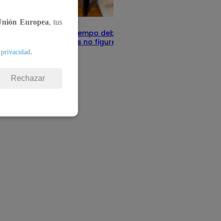
Unión Europea
, tus
Infocorp: ¿Cuánto tiempo debe pasar
para que tus deudas no figuren en su
sistema?
.
 privacidad
Te ayudo
11 de junio 2025
Rechazar