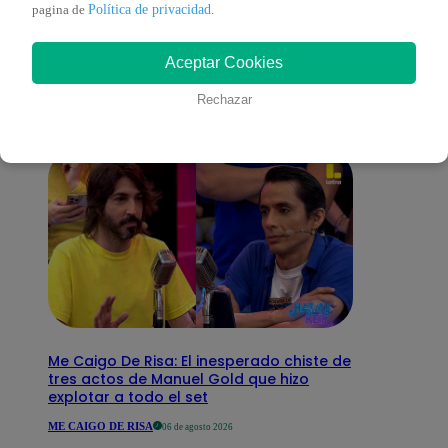
También te puede
Política de privacidad
pagina de
.
Aceptar Cookies
interesar
Rechazar
Me Caigo De Risa: El inesperado chiste de
tres actos de Manuel Gold que hizo
explotar a todo el set
ME CAIGO DE RISA
06 de agosto 2026