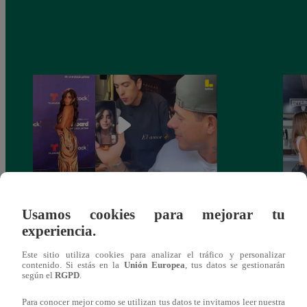
Isabella Ladera se CONFIESA antes de
¿Qué 
Usamos cookies para mejorar tu
los Billboard: emociones, recuerdos y un
coque
experiencia.
EX que VUELVE a aparecer
Arica
Este sitio utiliza cookies para analizar el tráfico y personalizar
contenido. Si estás en la
Unión Europea
, tus datos se gestionarán
según el
RGPD
.
Para conocer mejor como se utilizan tus datos te invitamos leer nuestra