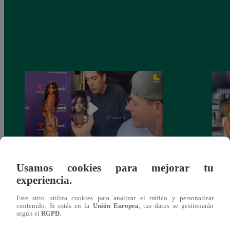
Usamos cookies para mejorar tu
Isabella Ladera se CONFIESA antes de
¿Qué 
experiencia.
los Billboard: emociones, recuerdos y un
coque
EX que VUELVE a aparecer
Arica
Este sitio utiliza cookies para analizar el tráfico y personalizar
contenido. Si estás en la
Unión Europea
, tus datos se gestionarán
según el
RGPD
.