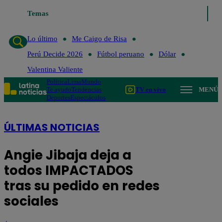
Temas
Lo último
Me Caigo de Risa
Perú Decide 202
Lo último
Me Caigo de Risa
Perú Decide 2026
Fútbol peruano
Dólar
Valentina Valiente
Política
Lima
Mundo
Te ayudo
Tendencias
TV en vivo
MENÚ
Deportes
Espectáculos
ÚLTIMAS NOTICIAS
Angie Jibaja deja a
todos IMPACTADOS
tras su pedido en redes
sociales