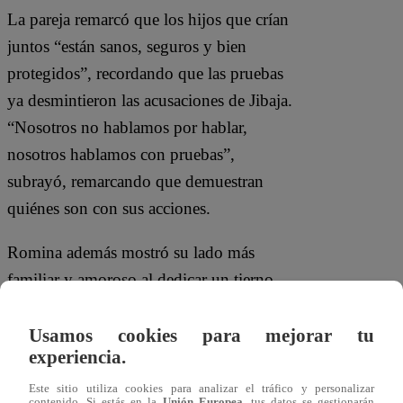
La pareja remarcó que los hijos que crían
juntos “están sanos, seguros y bien
protegidos”, recordando que las pruebas
ya desmintieron las acusaciones de Jibaja.
“Nosotros no hablamos por hablar,
nosotros hablamos con pruebas”,
subrayó, remarcando que demuestran
quiénes son con sus acciones.
Romina además mostró su lado más
familiar y amoroso al dedicar un tierno
mensaje de cumpleaños a la hija menor
de Angie, expresando todo su cariño por
Usamos cookies para mejorar tu
experiencia.
los pequeños.
Este sitio utiliza cookies para analizar el tráfico y personalizar
contenido. Si estás en la
Unión Europea
, tus datos se gestionarán