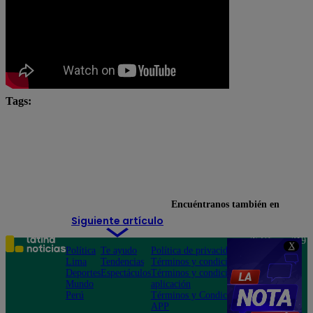
Tags:
en vivo
Latina
Latina Televisión
Micheille Soifer
Ponte en la cola
Ricardo Rondón
televisión
Encuéntranos también en
Siguiente artículo
Teléfono: 219
X
Política
Te ayudo
Política de privacidad
1000
Lima
Tendencias
Términos y condiciones
Av. San
Deportes
Espectáculos
Términos y condiciones
Felipe 968
Mundo
aplicación
Jesús María
Perú
Términos y Condiciones
APP