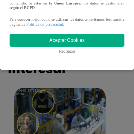
contenido. Si estás en la
Unión Europea
, tus datos se gestionarán
diciembre – capítulo 162, completo
dicie
según el
RGPD
.
(online y español)
(onli
Para conocer mejor como se utilizan tus datos te invitamos leer nuestra
Política de privacidad
pagina de
.
Aceptar Cookies
También te puede
Rechazar
interesar