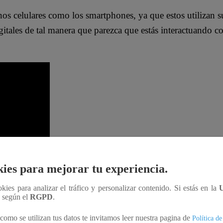
nos celulares como los smartphones, ya que estos utilizan 
itales de tal manera que parezca que estás interactuando con 
Realidad Aumentada
ies para mejorar tu experiencia.
ookies para analizar el tráfico y personalizar contenido. Si estás en la
mo la Aumentada permite a los usuarios vivir una mayor ex
n según el
RGPD
.
eal, pero con riesgos mínimos.
como se utilizan tus datos te invitamos leer nuestra pagina de
Política de
idades utilizar los mismos tipos de tecnología para satisf