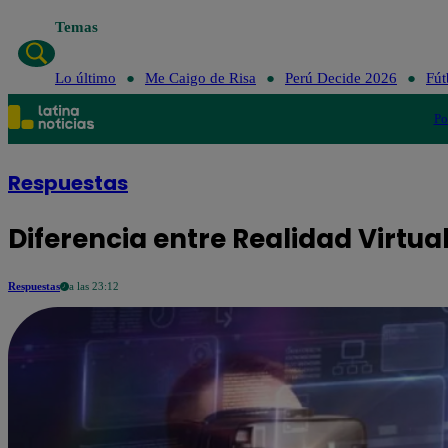
Temas
Lo último
Me Caigo de Risa
Perú Decide 2026
Fút
Po
Respuestas
Diferencia entre Realidad Virtu
Respuestas
a las 23:12