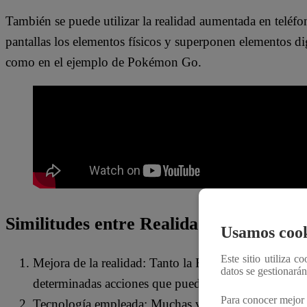
También se puede utilizar la realidad aumentada en teléfo
pantallas los elementos físicos y superponen elementos dig
como en el ejemplo de Pokémon Go.
Similitudes entre Realidad Virtual y 
Usamos cook
Este sitio utiliza c
Mejora de la realidad: Tanto la Realidad Virtual co
datos se gestionará
determinadas acciones que pueden vivir en la vida r
Para conocer mejor 
Tecnología empleada: Muchas veces vemos a ambas real