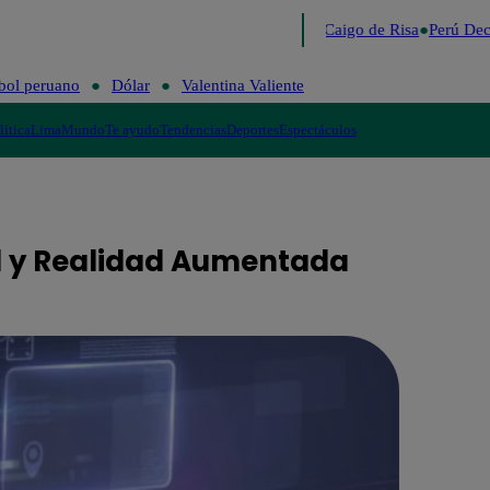
Lo último
Me Caigo de Risa
Perú Decid
bol peruano
Dólar
Valentina Valiente
lítica
Lima
Mundo
Te ayudo
Tendencias
Deportes
Espectáculos
al y Realidad Aumentada