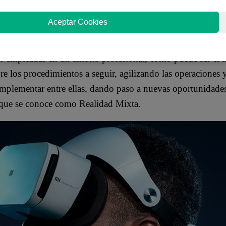
 tienen su propia particularidad dependiendo de la Realida
Aceptar Cookies
 el mundo de los videojuegos gracias a que estos tipos de
el usuario.
er empleadas en un ámbito profesional, como puede ser el
re los procedimientos a seguir, agilizando las operaciones y
lementar entre ellas, dando paso a nuevas oportunidades
 que se conoce como Realidad Mixta.