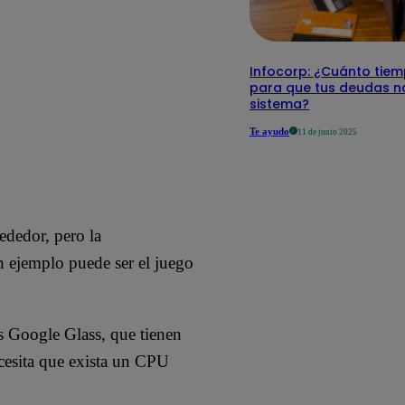
Infocorp: ¿Cuánto tie
para que tus deudas no
sistema?
Te ayudo
11 de junio 2025
ededor, pero la
n ejemplo puede ser el juego
los Google Glass, que tienen
ecesita que exista un CPU