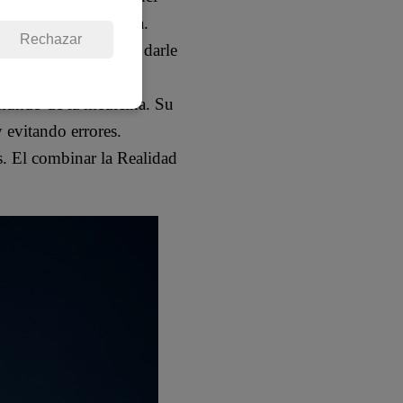
d Virtual o Aumentada.
Rechazar
 tecnología permite darle
 mundo de la medicina. Su
 evitando errores.
. El combinar la Realidad