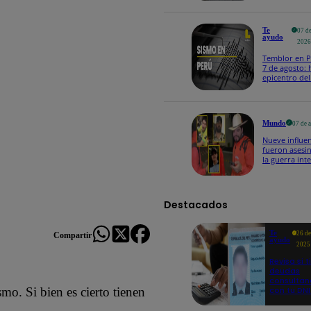
Te
07 d
ayudo
202
Temblor en P
7 de agosto: 
epicentro del
sismo, según
Mundo
07 de 
Nueve influe
fueron asesi
la guerra int
Cártel de Sin
Destacados
Te
26 d
Compartir
ayudo
2025
Revisa si t
deudas
consulta
con tu DNI
mo. Si bien es cierto tienen
aquí los
detalles