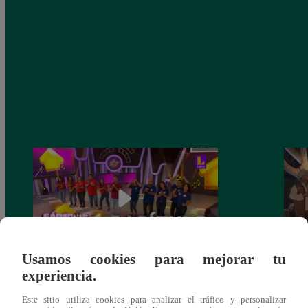
Usamos cookies para mejorar tu
experiencia.
Sábados en Familia PROGRAMA
Ganar
COMPLETO: Sábado 13 de enero |
Escob
Este sitio utiliza cookies para analizar el tráfico y personalizar