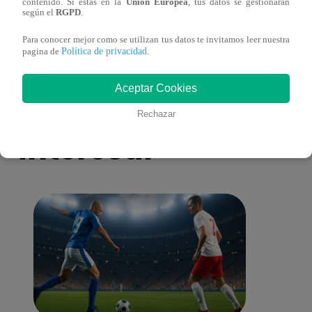
LATINA
Stewa
contenido. Si estás en la
Unión Europea
, tus datos se gestionarán
según el
RGPD
.
final
Para conocer mejor como se utilizan tus datos te invitamos leer nuestra
Política de privacidad
pagina de
.
Aceptar Cookies
También te puede
Rechazar
interesar