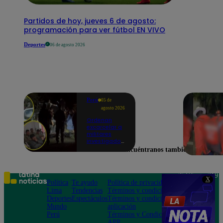
Partidos de hoy, jueves 6 de agosto:
programación para ver fútbol EN VIVO
Deportes
06 de agosto 2026
Perú
05 de
agosto 2026
Ordenan
excarcelar a
militares
investigados
por muerte
Encuéntranos también en
de jóvenes
durante
operativo en
Colcabamba
Teléfono: 219
X
Política
Te ayudo
Política de privacidad
1000
Lima
Tendencias
Términos y condiciones
Av. San
Deportes
Espectáculos
Términos y condiciones
Felipe 968
Mundo
aplicación
Jesús María
Perú
Términos y Condiciones
APP