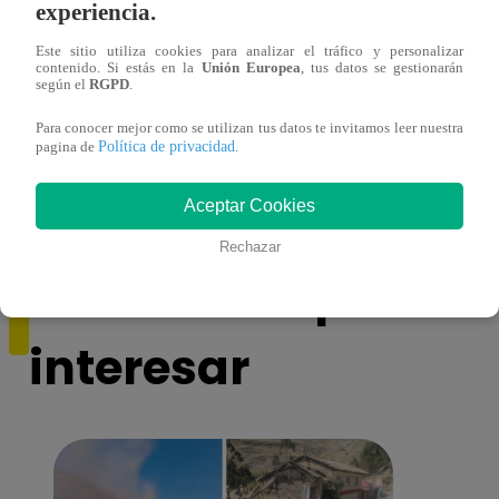
experiencia.
Este sitio utiliza cookies para analizar el tráfico y personalizar
contenido. Si estás en la
Unión Europea
, tus datos se gestionarán
Sábados en Familia PROGRAMA
Ganar
según el
RGPD
.
COMPLETO: Sábado 13 de enero |
Escob
Para conocer mejor como se utilizan tus datos te invitamos leer nuestra
LATINA
Stewa
Política de privacidad
pagina de
.
final
Aceptar Cookies
Rechazar
También te puede
interesar