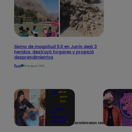
Sismo de magnitud 5.0 en Junín dejó 3
heridos, destruyó hogares y propició
desprendimientos
Perú
06 de agosto 2026
Lima
06 de
agosto
2026
Captan
en
cámara la
agresión
Encuéntranos también en
de una
psicóloga