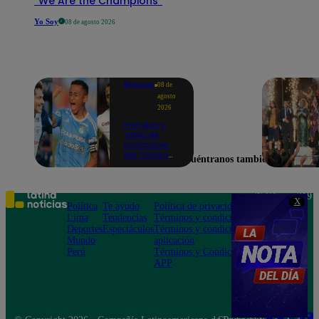
“We Are the Champions”
Yo Soy
08 de agosto 2026
Deportes
08 de
agosto
2026
Partidos y
tabla de
posiciones
del Torneo
Encuéntranos también en
Clausura EN
VIVO: así van
los equipos
en la fecha 4
Teléfono: 219
X
Política
Te ayudo
Política de privacidad
1000
Lima
Tendencias
Términos y condiciones
Av. San
Deportes
Espectáculos
Términos y condiciones
Felipe 968
Mundo
aplicación
Jesús María
Perú
Términos y Condiciones
APP