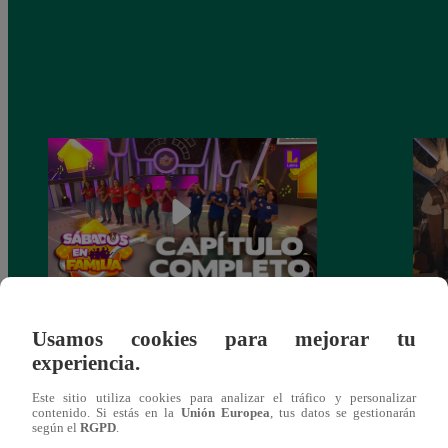
Sábados en Familia PROGRAMA
Ganar
Usamos cookies para mejorar tu
COMPLETO: Sábado 13 de enero |
Escob
experiencia.
LATINA
Stewa
final
Este sitio utiliza cookies para analizar el tráfico y personalizar
contenido. Si estás en la
Unión Europea
, tus datos se gestionarán
según el
RGPD
.