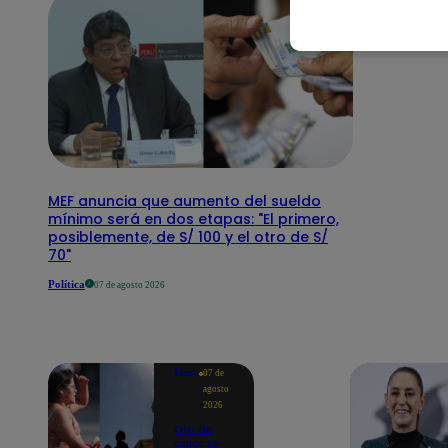
MEF anuncia que aumento del sueldo
mínimo será en dos etapas: "El primero,
posiblemente, de S/ 100 y el otro de S/
70"
Política
07 de agosto 2026
Lima
07 de
agosto
2026
Ola de
calor se