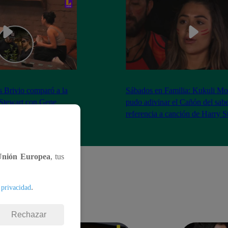
as Brivio comparó a la
Sábados en Familia: Kukuli Mo
 Stewart con Gene
pudo adivinar el Cañón del sabe
| Sábados en Familia
referencia a canción de Harry S
Unión Europea
, tus
.
 privacidad
Rechazar