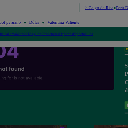
Lo último
Me Caigo de Risa
Perú D
bol peruano
Dólar
Valentina Valiente
lítica
Lima
Mundo
Te ayudo
Tendencias
Deportes
Espectáculos
S
C
d