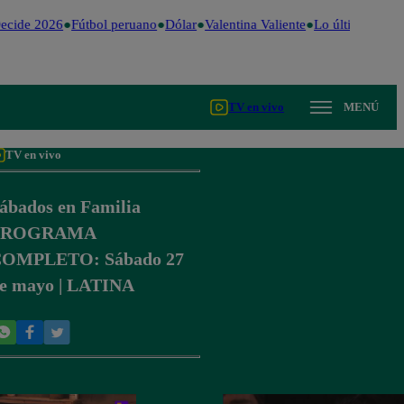
ecide 2026
Fútbol peruano
Dólar
Valentina Valiente
Lo último
Me Ca
TV en vivo
MENÚ
TV en vivo
ábados en Familia
PROGRAMA
OMPLETO: Sábado 27
e mayo | LATINA