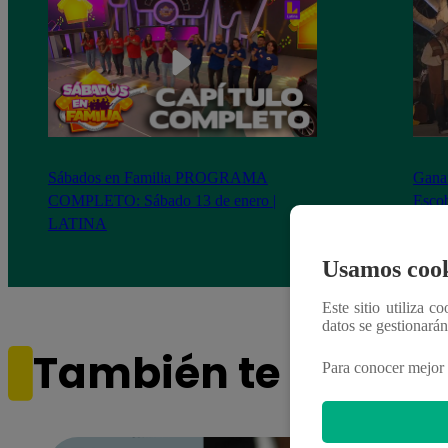
Sábados en Familia PROGRAMA
Ganar
COMPLETO: Sábado 13 de enero |
Escob
LATINA
Stewa
final
Usamos cook
Este sitio utiliza c
datos se gestionará
También te puede i
Para conocer mejor 