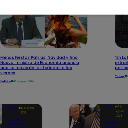
Menos Fiestas Patrias, Navidad y Año
"En La
Nuevo: ministro de Economía anuncia
extra
que se moverán los feriados a los
por e
viernes
Yo Soy
Política
07 de agosto 2026
Mundo
07 de
Política
07 de agosto
agosto
2026
2026
Claudia
Donald
Sheinbaum
Trump
confirma