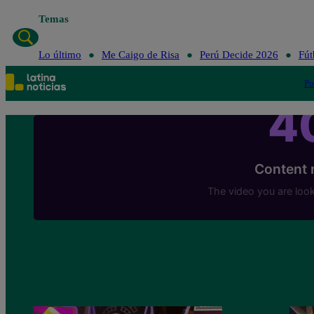
Temas
Lo último
Me Caigo de Risa
Perú Decide 2026
Fút
Po