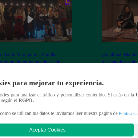
 el auto 0 km para la Familia
¡Igualitos!: Mathí
edo quedó en manos de Leslie
mascota de Leslie
rt: ¿Cómo le fue a la actriz en juego
Simmons de KISS 
 de Sábados en Familia?
ies para mejorar tu experiencia.
ookies para analizar el tráfico y personalizar contenido. Si estás en la
n según el
RGPD
.
nteresar
como se utilizan tus datos te invitamos leer nuestra pagina de
Política de
Aceptar Cookies