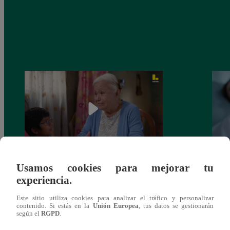
Usamos cookies para mejorar tu
Valentina Valiente capítulo 43: ¡Dolores
Valen
experiencia.
toma una difícil decisión por el futuro de
despi
sus nietos!
Este sitio utiliza cookies para analizar el tráfico y personalizar
contenido. Si estás en la
Unión Europea
, tus datos se gestionarán
según el
RGPD
.