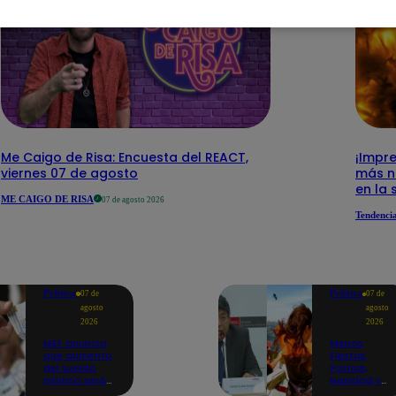
Me Caigo de Risa: Encuesta del REACT,
¡Impre
viernes 07 de agosto
más n
en la 
ME CAIGO DE RISA
07 de agosto 2026
Tendenci
Política
Política
07 de
07 de
agosto
agosto
2026
2026
MEF anuncia
Menos
que aumento
Fiestas
del sueldo
Patrias,
mínimo será
Navidad y
en dos
Año Nuevo: