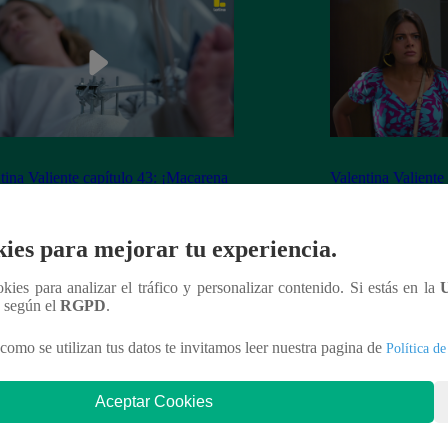
tina Valiente capítulo 43: ¡Macarena
Valentina Valiente
erta desorientada tras accidente!
Gabo rompen su ne
enfrentamiento!
ies para mejorar tu experiencia.
ookies para analizar el tráfico y personalizar contenido. Si estás en la
n según el
RGPD
.
nteresar
como se utilizan tus datos te invitamos leer nuestra pagina de
Política de
Aceptar Cookies