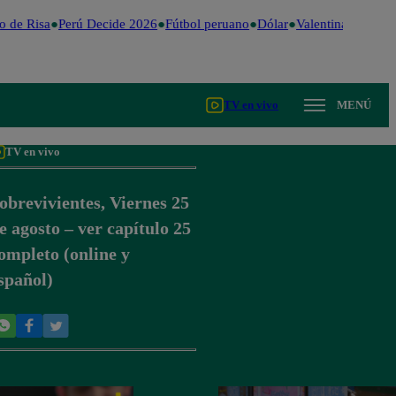
 de Risa
Perú Decide 2026
Fútbol peruano
Dólar
Valentina Valiente
TV en vivo
MENÚ
TV en vivo
obrevivientes, Viernes 25
e agosto – ver capítulo 25
ompleto (online y
spañol)