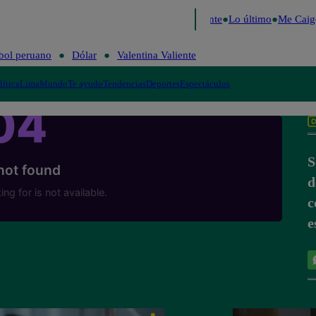
e 2026
Fútbol peruano
Dólar
Valentina Valiente
Lo último
Me Caigo
bol peruano
Dólar
Valentina Valiente
lítica
Lima
Mundo
Te ayudo
Tendencias
Deportes
Espectáculos
S
d
c
e