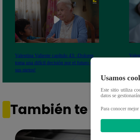
Valentina Valiente capítulo 43: ¡Dolores
Valen
toma una difícil decisión por el futuro de
despi
sus nietos!
Usamos cook
Este sitio utiliza c
datos se gestionará
También te puede i
Para conocer mejor 