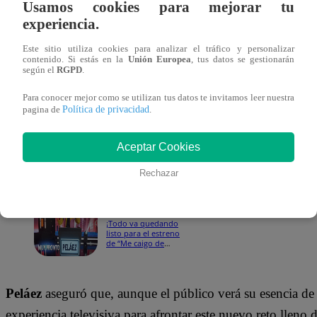
Usamos cookies para mejorar tu
11 de mayo 2026
experiencia.
Este sitio utiliza cookies para analizar el tráfico y personalizar
En
Latina Digital
conversamos con
Peláez
sobre lo que
contenido. Si estás en la
Unión Europea
, tus datos se gestionarán
según el
RGPD
.
entretenimiento que llegará muy pronto a nuestras pantall
lo encuentra mucho más maduro, tanto en lo personal com
Para conocer mejor como se utilizan tus datos te invitamos leer nuestra
Política de privacidad
pagina de
.
Gran Chef Famosos”.
Aceptar Cookies
Te puede interesar
Rechazar
Tendencias
11/05/2026
15:27
¡Todo va quedando
listo para el estreno
de “Me caigo de
risa”!
Peláez
aseguró que, aunque el público verá su esencia de
experiencia televisiva para afrontar este nuevo reto llen