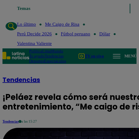
Temas
Lo último
Me Caigo de Risa
Perú Decide 2026
Lo último
Me Caigo de Risa
Perú Decide 2026
Fútbol peruano
Dólar
Valentina Valiente
Política
Lima
Mundo
Te ayudo
Tendencias
TV en vivo
MENÚ
Deportes
Espectáculos
Tendencias
¡Peláez revela cómo será nuest
entretenimiento, “Me caigo de ri
Tendencias
a las 15:27