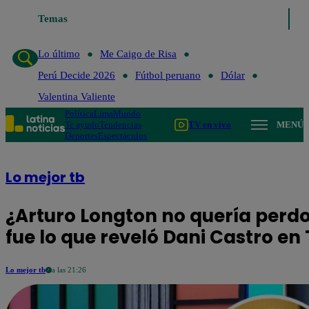
e Caigo de Risa
Temas
Perú Decide 2026
Fútbol peruano
Dólar
Valentina 
Lo último
Me Caigo de Risa
Perú Decide 2026
Fútbol peruano
Dólar
Valentina Valiente
Política
Lima
Mundo
Te ayudo
Tendencias
TV en vivo
MENÚ
Deportes
Espectáculos
Lo mejor tb
¿Arturo Longton no quería perdon
fue lo que reveló Dani Castro en
Lo mejor tb
a las 21:26