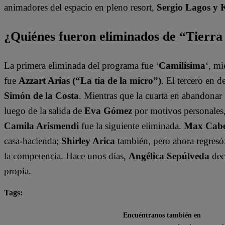
animadores del espacio en pleno resort,
Sergio Lagos y 
¿Quiénes fueron eliminados de “Tierr
La primera eliminada del programa fue ‘
Camilísima
‘, mi
fue
Azzart Arias (“La tía de la micro”)
. El tercero en 
Simón de la Costa
. Mientras que la cuarta en abandonar 
luego de la salida de
Eva Gómez
por motivos personales
Camila Arismendi
fue la siguiente eliminada.
Max Cabez
casa-hacienda;
Shirley Arica
también, pero ahora regresó
la competencia. Hace unos días,
Angélica Sepúlveda
dec
propia.
Tags:
destacada minuto
Tierra Brava
Encuéntranos también en