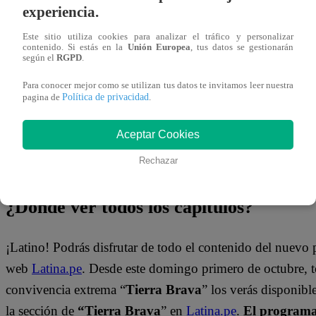
experiencia.
sobre confesar sus secretos anónimamente y también parti
Este sitio utiliza cookies para analizar el tráfico y personalizar
Mira el momento que se vivió en “Tierra Brava” dándole c
contenido. Si estás en la
Unión Europea
, tus datos se gestionarán
según el
RGPD
.
Para conocer mejor como se utilizan tus datos te invitamos leer nuestra
Política de privacidad
pagina de
.
Aceptar Cookies
Rechazar
¿Dónde ver todos los capítulos?
¡Latino! Podrás disfrutar de todo el contenido del nuevo
web
Latina.pe
. Desde este domingo primero de octubre, 
convivencia extrema “
Tierra Brava
” los verás disponib
la sección de
“Tierra Brava
” en
Latina.pe
.
El programa 