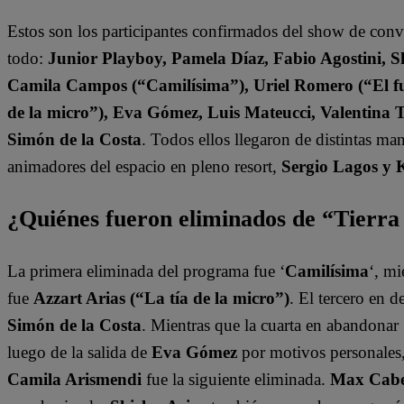
Estos son los participantes confirmados del show de con
todo:
Junior Playboy, Pamela Díaz, Fabio Agostini, S
Camila Campos (“Camilísima”), Uriel Romero (“El fut
de la micro”), Eva Gómez, Luis Mateucci, Valentina 
Simón de la Costa
. Todos ellos llegaron de distintas ma
animadores del espacio en pleno resort,
Sergio Lagos y 
¿Quiénes fueron eliminados de “Tierr
La primera eliminada del programa fue ‘
Camilísima
‘, mi
fue
Azzart Arias (“La tía de la micro”)
. El tercero en 
Simón de la Costa
. Mientras que la cuarta en abandonar 
luego de la salida de
Eva Gómez
por motivos personales
Camila Arismendi
fue la siguiente eliminada.
Max Cabez