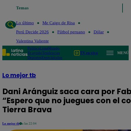
Lo último
Temas
Me Caigo de Risa
Perú Decide 2026
Fútbol peruano
Lo último
Me Caigo de Risa
Perú Decide 2026
Fútbol peruano
Dólar
Valentina Valiente
Política
Lima
Mundo
Te ayudo
Tendencias
TV en vivo
MENÚ
Deportes
Espectáculos
Lo mejor tb
Dani Aránguiz saca cara por Fabi
“Espero que no juegues con el co
Tierra Brava
Lo mejor tb
a las 22:04