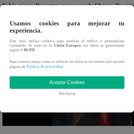
Fabio ni por Jhonatan, menos por la Chama. Yo entr
competidora
“. Sin embargo, Daniela la sepultó con com
Usamos cookies para mejorar tu
de Fabio, no porque eres conocida
“.
experiencia.
En el capítulo 85, se ve que los participantes serán parte
Este sitio utiliza cookies para analizar el tráfico y personalizar
contenido. Si estás en la
Unión Europea
, tus datos se gestionarán
continúan entre Shirley y Arturo. La modelo peruana no so
según el
RGPD
.
Además, Jhonatan confrontará a La Guarén por traicionar
Para conocer mejor como se utilizan tus datos te invitamos leer nuestra
Política de privacidad
pagina de
.
Mira el momento que se vivió en “Tierra Brava” dándole c
Aceptar Cookies
Rechazar