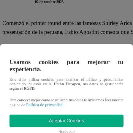
02 de octubre 2023
Comenzó el primer round entre las famosas Shirley Aric
presentación de la peruana, Fabio Agostini comenta que S
“Yo creo que se va a llevar muy bien con Pamela”, interr
pareció agradable a Pamela ‘La Fiera’ Díaz, quien respon
Usamos cookies para mejorar tu
experiencia.
La ‘chica realidad’ no se quedó callada y le respondió a 
atrevida:
“¿Cómo que me conviene?, le conviene a ella”
Este sitio utiliza cookies para analizar el tráfico y personalizar
contenido. Si estás en la
Unión Europea
, tus datos se gestionarán
según el
RGPD
.
Este domingo 1 de octubre, se transmitió el primer capít
Para conocer mejor como se utilizan tus datos te invitamos leer nuestra
Brava
” de
Canal 13 de Chile
. Hasta Punta Sal llegaron l
Política de privacidad
pagina de
.
para empezar una aventura llena de desafíos físicos, rom
Aceptar Cookies
Rechazar