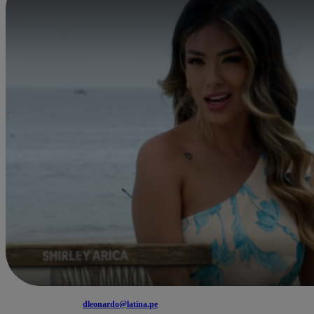
dleonardo@latina.pe