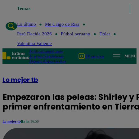
go de Risa
Temas
Perú Decide 2026
Fútbol peruano
Dólar
Valentina Valien
Lo último
Me Caigo de Risa
Perú Decide 2026
Fútbol peruano
Dólar
Valentina Valiente
Política
Lima
Mundo
Te ayudo
Tendencias
TV en vivo
MENÚ
Deportes
Espectáculos
Lo mejor tb
Empezaron las peleas: Shirley y
primer enfrentamiento en Tierr
Lo mejor tb
a las 16:50