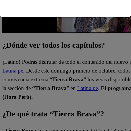
¿Dónde ver todos los capítulos?
¡Latino! Podrás disfrutar de todo el contenido del nuev
Latina.pe
. Desde este domingo primero de octubre, todos
convivencia extrema “
Tierra Brava
” los verás disponib
la sección de
“Tierra Brava
” en
Latina.pe
.
El programa 
(Hora Perú).
¿De qué trata “Tierra Brava”?
“
Tierra Brava
” es el nuevo programa de Canal 13 de Ch