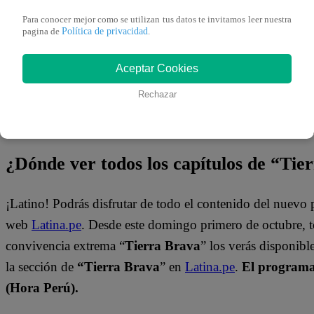
Mira el momento que se vivió en “Tierra Brava” dándole c
Para conocer mejor como se utilizan tus datos te invitamos leer nuestra
Política de privacidad
pagina de
.
Aceptar Cookies
Rechazar
¿Dónde ver todos los capítulos de “Tie
¡Latino! Podrás disfrutar de todo el contenido del nuevo
web
Latina.pe
. Desde este domingo primero de octubre, 
convivencia extrema “
Tierra Brava
” los verás disponib
la sección de
“Tierra Brava
” en
Latina.pe
.
El programa 
(Hora Perú).