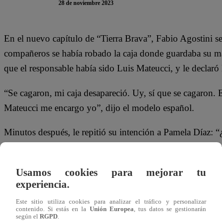
28 de noviembre 2023
En el nuevo capítulo de “Tierra Brava”, Fabio Agostini se
compañeros se había robado la caja donde guardaba su má
que el responsable había sido Luis Mateucci, y le declaró
“Se cagaron, mi caja desapareció. Uy, sí que se cagaron
Mateucci me encargo yo”, dijo el modelo español.
Minutos después, le repitió su intención a Pamela Díaz: 
porque mi cajita donde yo tenía mis máquinas me la han q
gorras a Mateucci. Puede ser él o ‘La Chama’”.
Usamos cookies para mejorar tu
experiencia.
Sin embargo, el argentino no fue el responsable de esta 
compañero Arturo Longton.
Este sitio utiliza cookies para analizar el tráfico y personalizar
contenido. Si estás en la
Unión Europea
, tus datos se gestionarán
según el
RGPD
.