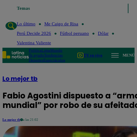
 Caigo de Risa
Temas
Perú Decide 2026
Fútbol peruano
Dólar
Valentina Va
Lo último
Me Caigo de Risa
Perú Decide 2026
Fútbol peruano
Dólar
Valentina Valiente
Política
Lima
Mundo
Te ayudo
Tendencias
TV en vivo
MENÚ
Deportes
Espectáculos
Lo mejor tb
Fabio Agostini dispuesto a “arma
mundial” por robo de su afeitado
Lo mejor tb
a las 21:02