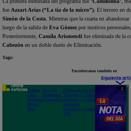
La primera eliminada del programa fue ‘
Camilísima
‘, mi
fue
Azzart Arias (“La tía de la micro”)
. El tercero en 
Simón de la Costa
. Mientras que la cuarta en abandonar 
luego de la salida de
Eva Gómez
por motivos personales
Posteriormente,
Camila Arismendi
fue eliminada de la 
Cabezón
en un doble duelo de Eliminación.
Tags:
destacada minuto
Tierra Brava
Encuéntranos también en
Siguiente artí
Teléfono: 219
X
Política
Te ayudo
Política de privacidad
1000
Lima
Tendencias
Términos y condiciones
Av. San
Deportes
Espectáculos
Términos y condiciones
Felipe 968
Mundo
aplicación
Jesús María
Perú
Términos y Condiciones
APP