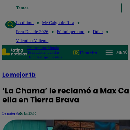
Temas
Lo último
Me Caigo 
Lo último
Me Caigo de Risa
Perú Decide 2026
Fútbol peruano
Dólar
Valentina Valiente
Política
Lima
Mundo
Te ayudo
Tendencias
TV en vivo
MENÚ
Deportes
Espectáculos
Lo mejor tb
‘La Chama’ le reclamó a Max Ca
ella en Tierra Brava
Lo mejor tb
a las 23:30