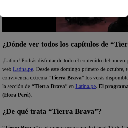
¿Dónde ver todos los capítulos de “Tie
¡Latino! Podrás disfrutar de todo el contenido del nuevo
web
Latina.pe
. Desde este domingo primero de octubre, 
convivencia extrema “
Tierra Brava
” los verás disponib
la sección de
“Tierra Brava
” en
Latina.pe
.
El programa 
(Hora Perú).
¿De qué trata “Tierra Brava”?
“
Tierra Brava
” es el nuevo programa de Canal 13 de Ch