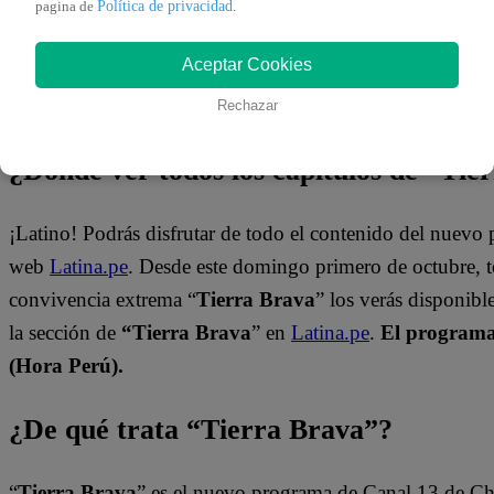
Política de privacidad
pagina de
.
Aceptar Cookies
Rechazar
¿Dónde ver todos los capítulos de “Tie
¡Latino! Podrás disfrutar de todo el contenido del nuevo
web
Latina.pe
. Desde este domingo primero de octubre, 
convivencia extrema “
Tierra Brava
” los verás disponib
la sección de
“Tierra Brava
” en
Latina.pe
.
El programa 
(Hora Perú).
¿De qué trata “Tierra Brava”?
“
Tierra Brava
” es el nuevo programa de Canal 13 de Ch