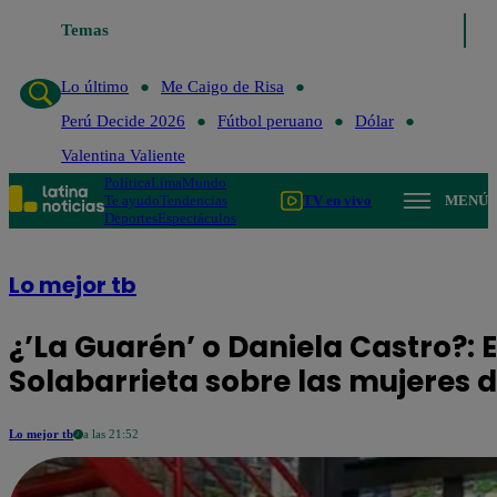
Temas
Lo último
Me 
Lo último
Me Caigo de Risa
Perú Decide 2026
Fútbol peruano
Dólar
Valentina Valiente
Política
Lima
Mundo
Te ayudo
Tendencias
TV en vivo
MENÚ
Deportes
Espectáculos
Lo mejor tb
¿’La Guarén’ o Daniela Castro?: 
Solabarrieta sobre las mujeres d
Lo mejor tb
a las 21:52