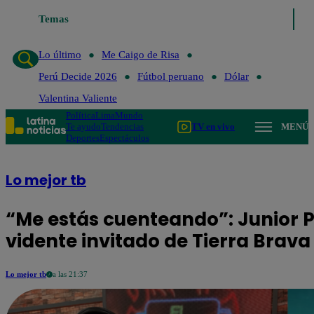
Temas
Lo último
Me Caig
Lo último
Me Caigo de Risa
Perú Decide 2026
Fútbol peruano
Dólar
Valentina Valiente
Política
Lima
Mundo
Te ayudo
Tendencias
TV en vivo
MENÚ
Deportes
Espectáculos
Lo mejor tb
“Me estás cuenteando”: Junior P
vidente invitado de Tierra Brava
Lo mejor tb
a las 21:37