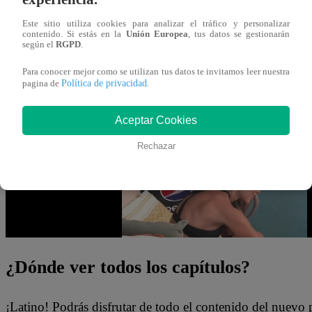
Este lunes 18 de diciembre se vive un nuevo episodio de
Este sitio utiliza cookies para analizar el tráfico y personalizar
Brava” estuvieron emocionados por el ingreso de Daniel
contenido. Si estás en la
Unión Europea
, tus datos se gestionarán
según el
RGPD
.
el argentino deberá decidir entre la modelo venezolana o 
Para conocer mejor como se utilizan tus datos te invitamos leer nuestra
estarán cada vez más cerca.
Política de privacidad
pagina de
.
Mira el momento que se vivió en “Tierra Brava” dándole c
Aceptar Cookies
Rechazar
¿Dónde ver todos los capítulos?
¡Latino! Podrás disfrutar de todo el contenido del nuevo