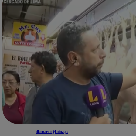
dleonardo@latina.pe