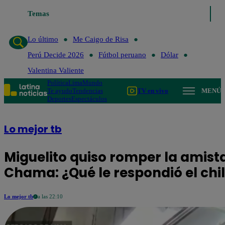
Temas
Lo último
Me 
Lo último
Me Caigo de Risa
Perú Decide 2026
Fútbol peruano
Dólar
Valentina Valiente
Política
Lima
Mundo
Te ayudo
Tendencias
TV en vivo
MENÚ
Deportes
Espectáculos
Lo mejor tb
Miguelito quiso romper la amista
Chama: ¿Qué le respondió el chil
Lo mejor tb
a las 22:10