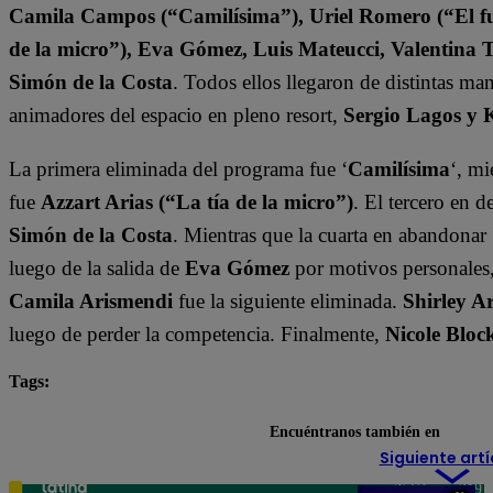
Camila Campos (“Camilísima”), Uriel Romero (“El fut
de la micro”), Eva Gómez, Luis Mateucci, Valentina 
Simón de la Costa
. Todos ellos llegaron de distintas ma
animadores del espacio en pleno resort,
Sergio Lagos y 
La primera eliminada del programa fue ‘
Camilísima
‘, mi
fue
Azzart Arias (“La tía de la micro”)
. El tercero en 
Simón de la Costa
. Mientras que la cuarta en abandonar 
luego de la salida de
Eva Gómez
por motivos personales
Camila Arismendi
fue la siguiente eliminada.
Shirley A
luego de perder la competencia. Finalmente,
Nicole Bloc
Tags:
destacada minuto
Tierra Brava
Encuéntranos también en
Siguiente artí
Teléfono: 219