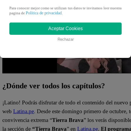
Arturo Longton afianza cada vez más sus lazos romántico
Para conocer mejor como se utilizan tus datos te invitamos leer nuestra
Política de privacidad
pagina de
.
Mira el momento que se vivió en “Tierra Brava” dándole c
Aceptar Cookies
Rechazar
¿Dónde ver todos los capítulos?
¡Latino! Podrás disfrutar de todo el contenido del nuevo
web
Latina.pe
. Desde este domingo primero de octubre, 
convivencia extrema “
Tierra Brava
” los verás disponib
la sección de
“Tierra Brava
” en
Latina.pe
.
El programa 