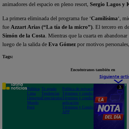
animadores del espacio en pleno resort,
Sergio Lagos y 
La primera eliminada del programa fue ‘
Camilísima
‘, mi
fue
Azzart Arias (“La tía de la micro”)
. El tercero en 
Simón de la Costa
. Mientras que la cuarta en abandonar 
luego de la salida de
Eva Gómez
por motivos personales
Tags:
destacada minuto
Tierra Brava
Encuéntranos también en
Siguiente artí
Teléfono: 219
X
Política
Te ayudo
Política de privacidad
1000
Lima
Tendencias
Términos y condiciones
Av. San
Deportes
Espectáculos
Términos y condiciones
Felipe 968
Mundo
aplicación
Jesús María
Perú
Términos y Condiciones
APP