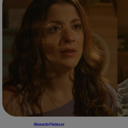
dleonardo@latina.pe