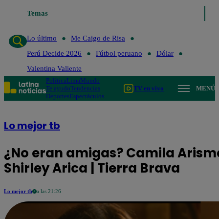
Temas
Lo último
Me Caigo de 
Lo último
Me Caigo de Risa
Perú Decide 2026
Fútbol peruano
Dólar
Valentina Valiente
Política
Lima
Mundo
Te ayudo
Tendencias
TV en vivo
MENÚ
Deportes
Espectáculos
Lo mejor tb
¿No eran amigas? Camila Arismen
Shirley Arica | Tierra Brava
Lo mejor tb
a las 21:26