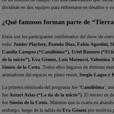
dividirán en dos equipos para enfrentarse en desafíos y 
¿Qué famosos forman parte de “Tierr
Estos son los participantes confirmados del show de con
todo:
Junior Playboy, Pamela Díaz, Fabio Agostini, S
Camila Campos (“Camilísima”), Uriel Romero (“El fut
de la micro”), Eva Gómez, Luis Mateucci, Valentina 
Simón de la Costa
. Todos ellos llegaron de distintas ma
animadores del espacio en pleno resort,
Sergio Lagos y 
La primera eliminada del programa fue ‘
Camilísima
‘, mi
fue
Azzart Arias (“La tía de la micro”)
. El tercero en 
fue
Simón de la Costa
. Mientras que la cuarta en abando
embargo, luego de la salida de
Eva Gómez
por motivos 