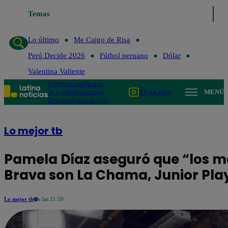
Lo último
Temas
Me Caigo de Risa
Perú Decide 2026
Fútbol perua
Lo último
Me Caigo de Risa
Perú Decide 2026
Fútbol peruano
Dólar
Valentina Valiente
Política
Lima
Mundo
Te ayudo
Tendencias
TV en vivo
MENÚ
Deportes
Espectáculos
Lo mejor tb
Pamela Díaz aseguró que “los m
Brava son La Chama, Junior Play
Lo mejor tb
a las 21:59