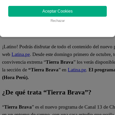
Aceptar Cookies
Rechazar
¿Dónde ver todos los capítulos de “Tie
¡Latino! Podrás disfrutar de todo el contenido del nuevo
web
Latina.pe
. Desde este domingo primero de octubre, 
convivencia extrema “
Tierra Brava
” los verás disponib
la sección de
“Tierra Brava
” en
Latina.pe
.
El programa 
(Hora Perú).
¿De qué trata “Tierra Brava”?
“
Tierra Brava
” es el nuevo programa de Canal 13 de Ch
en un entorno de campo, con una casa-estudio que oscila e