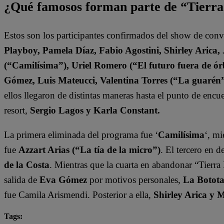
¿Qué famosos forman parte de “Tierr
Estos son los participantes confirmados del show de con
Playboy, Pamela Díaz, Fabio Agostini, Shirley Arica
(“Camilísima”), Uriel Romero (“El futuro fuera de órb
Gómez, Luis Mateucci, Valentina Torres (“La guarén
ellos llegaron de distintas maneras hasta el punto de enc
resort,
Sergio Lagos y Karla Constant.
La primera eliminada del programa fue ‘
Camilísima
‘, mi
fue
Azzart Arias (“La tía de la micro”)
. El tercero en 
de la Costa
. Mientras que la cuarta en abandonar “Tierra 
salida de
Eva Gómez
por motivos personales,
La Botot
fue Camila Arismendi. Posterior a ella,
Shirley Arica y
Tags: