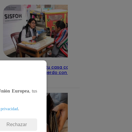
Revisa con tu DNI si tu casa califica
como pobre, de acuerdo con el Sisfoh
Te ayudo
25 de mayo 2026
Unión Europea
, tus
.
 privacidad
Rechazar