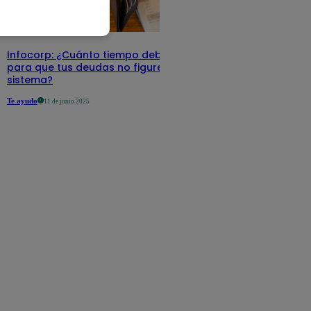
Infocorp: ¿Cuánto tiempo debe pasar
para que tus deudas no figuren en su
sistema?
Te ayudo
11 de junio 2025