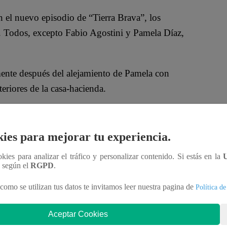
 el nuevo episodio de “Tierra Brava”, los
ar. Todos, excepto Fabio Agostini y Pamela Díaz,
.
ente después del alejamiento de Pamela con
eriores de la casa-hacienda.
el capataz de “Tierra Brava”, quien, al verlos juntos,
atan”.
ies para mejorar tu experiencia.
a” AQUÍ:
ookies para analizar el tráfico y personalizar contenido. Si estás en la
n según el
RGPD
.
como se utilizan tus datos te invitamos leer nuestra pagina de
Política de
Aceptar Cookies