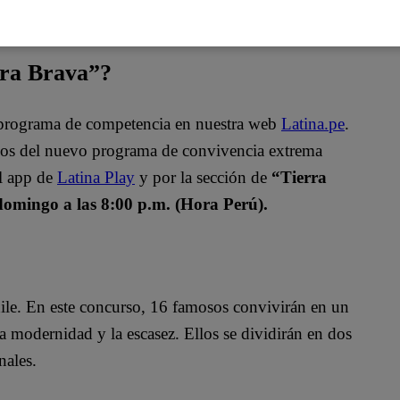
rra Brava”?
o programa de competencia en nuestra web
Latina.pe
.
ulos del nuevo programa de convivencia extrema
el app de
Latina Play
y por la sección de
“Tierra
domingo a las 8:00 p.m. (Hora Perú).
ile. En este concurso, 16 famosos convivirán en un
a modernidad y la escasez. Ellos se dividirán en dos
nales.