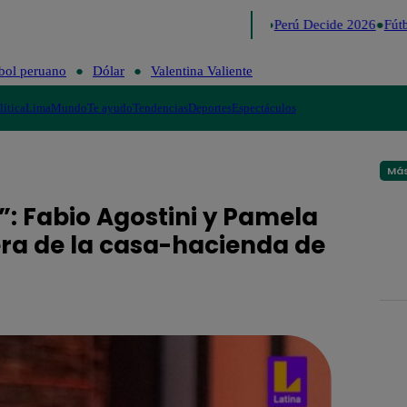
Lo último
Me Caigo de Risa
Perú Decide 2026
Fútb
bol peruano
Dólar
Valentina Valiente
lítica
Lima
Mundo
Te ayudo
Tendencias
Deportes
Espectáculos
Más
: Fabio Agostini y Pamela
era de la casa-hacienda de