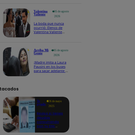
los 63 años en un
accidente de tránsito
Valentina
05 de agosto
Valiente
2026
La boda que nunca
ocurrió: Elenco de
Valentina Valiente
revela cómo se grabó
el arresto de Wilfredo
Arriba Mi
05 de agosto
Gente
2026
¡Madre imita a Laura
Pausini en los buses
para sacar adelante a
sus hijos y se hace
viral!
tacados
Te
26 de mayo
ayudo
2025
Revisa si tienes
deudas
consultando
con tu DNI:
aquí los
detalles