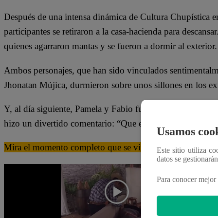
Después de una intensa dinámica de Cultura Chupística en
participantes se retiraron a la casa-hacienda para descans
quienes agarraron mantas y se fueron a dormir al exterior
Ambos personajes, que han sido vinculados sentimentalm
Jhonatan Mújica, durmieron sobre unos sillones en los ext
Y, al día siguiente, Pamela y Fabio fueron levantados por 
hizo un divertido comentario: “Que en paz descanse Jhon
Usamos cook
Mira el momento completo que se vivió en “Tierra Brav
Este sitio utiliza c
datos se gestionará
Para conocer mejor 