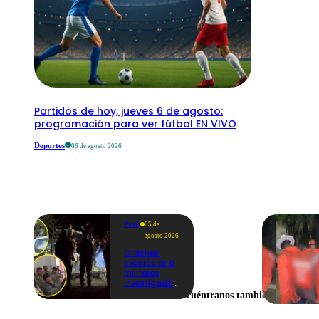
Partidos de hoy, jueves 6 de agosto:
programación para ver fútbol EN VIVO
Deportes
06 de agosto 2026
Perú
05 de
agosto 2026
Ordenan
excarcelar a
militares
investigados
por muerte
Encuéntranos también en
de jóvenes
durante