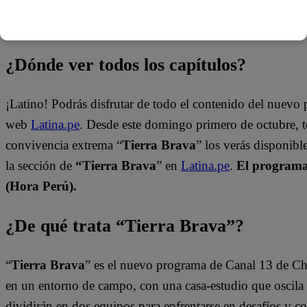
¿Dónde ver todos los capítulos?
¡Latino! Podrás disfrutar de todo el contenido del nuevo
web
Latina.pe
. Desde este domingo primero de octubre, 
convivencia extrema “
Tierra Brava
” los verás disponib
la sección de
“Tierra Brava
” en
Latina.pe
.
El programa 
(Hora Perú).
¿De qué trata “Tierra Brava”?
“
Tierra Brava
” es el nuevo programa de Canal 13 de Ch
en un entorno de campo, con una casa-estudio que oscila e
dividirán en dos equipos para enfrentarse en desafíos y 