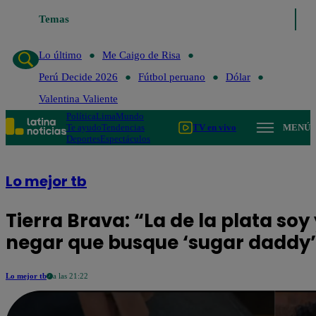
o de Risa
Temas
Perú Decide 2026
Fútbol peruano
Dólar
Valentina Valient
Lo último
Me Caigo de Risa
Perú Decide 2026
Fútbol peruano
Dólar
Valentina Valiente
Política
Lima
Mundo
Te ayudo
Tendencias
TV en vivo
MENÚ
Deportes
Espectáculos
Lo mejor tb
Tierra Brava: “La de la plata soy 
negar que busque ‘sugar daddy’
Lo mejor tb
a las 21:22