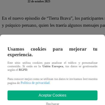
22 de octubre 2023
En el nuevo episodio de “Tierra Brava”, los participantes 
y psíquico peruano, quien les traería algunos mensajes p
En su primera interacción con su connacional Shirley Aric
‘atrapa sugars’, te echas el perfume y vas a ver que este 
Usamos cookies para mejorar tu
experiencia.
Pero, la modelo peruana no habría quedado contenta con 
¿yo para qué quiero un ‘sugar’ si la de la plata soy yo?”.
Este sitio utiliza cookies para analizar el tráfico y personalizar
contenido. Si estás en la
Unión Europea
, tus datos se gestionarán
según el
RGPD
.
Mira el momento que se vivió en “Tierra Brava” dándole c
Para conocer mejor como se utilizan tus datos te invitamos leer nuestra
Política de privacidad
pagina de
.
Aceptar Cookies
Rechazar