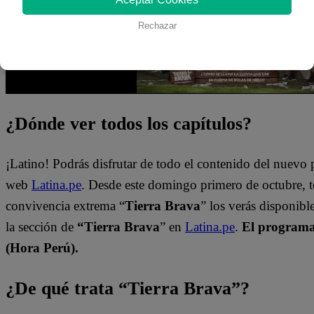
Rechazar
¿Dónde ver todos los capítulos?
¡Latino! Podrás disfrutar de todo el contenido del nuevo
web
Latina.pe
. Desde este domingo primero de octubre, 
convivencia extrema “
Tierra Brava
” los verás disponib
la sección de
“Tierra Brava
” en
Latina.pe
.
El programa 
(Hora Perú).
¿De qué trata “Tierra Brava”?