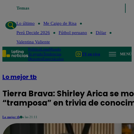
Temas
Lo último
Me Caigo de R
Lo último
Me Caigo de Risa
Perú Decide 2026
Fútbol peruano
Dólar
Valentina Valiente
Política
Lima
Mundo
Te ayudo
Tendencias
TV en vivo
MENÚ
Deportes
Espectáculos
Lo mejor tb
Tierra Brava: Shirley Arica se m
“tramposa” en trivia de conoci
Lo mejor tb
a las 21:11