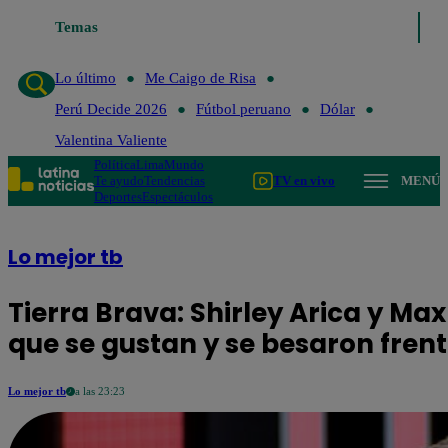
Temas
Lo último
Me Caig
Lo último
Me Caigo de Risa
Perú Decide 2026
Fútbol peruano
Dólar
Valentina Valiente
Política
Lima
Mundo
Te ayudo
Tendencias
TV en vivo
MENÚ
Deportes
Espectáculos
Lo mejor tb
Tierra Brava: Shirley Arica y Ma
que se gustan y se besaron fre
Lo mejor tb
a las 23:23