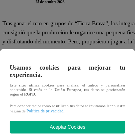
25 de octubre 2023
Tras ganar el reto en grupos de “Tierra Brava”, los integ
consiguió que la producción le organice una pequeña fiest
y disfrutando del momento. Pero, propusieron jugar a la 
En ese momento, Shirley Arica –invitada del equipo verde-
beso a Max Cabezón. Ella no lo dudó y se acercó para besa
Usamos cookies para mejorar tu
experiencia.
festejaron.
Este sitio utiliza cookies para analizar el tráfico y personalizar
Mira el momento que se vivió en “Tierra Brava” dándole c
contenido. Si estás en la
Unión Europea
, tus datos se gestionarán
según el
RGPD
.
Para conocer mejor como se utilizan tus datos te invitamos leer nuestra
Política de privacidad
pagina de
.
Aceptar Cookies