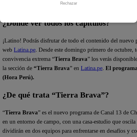
Rechazar
¿Dónde ver todos los capítulos?
¡Latino! Podrás disfrutar de todo el contenido del nuevo
web
Latina.pe
. Desde este domingo primero de octubre, 
convivencia extrema “
Tierra Brava
” los verás disponib
la sección de
“Tierra Brava
” en
Latina.pe
.
El programa 
(Hora Perú).
¿De qué trata “Tierra Brava”?
“
Tierra Brava
” es el nuevo programa de Canal 13 de Ch
en un entorno de campo, con una casa-estudio que oscila e
dividirán en dos equipos para enfrentarse en desafíos y 