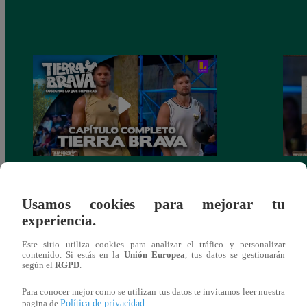
PROGRAMA COMPLETO – Capítulo
Final
136 | Domingo 21 de marzo
de Lu
Usamos cookies para mejorar tu
comp
experiencia.
Este sitio utiliza cookies para analizar el tráfico y personalizar
contenido. Si estás en la
Unión Europea
, tus datos se gestionarán
según el
RGPD
.
También te puede
Para conocer mejor como se utilizan tus datos te invitamos leer nuestra
Política de privacidad
pagina de
.