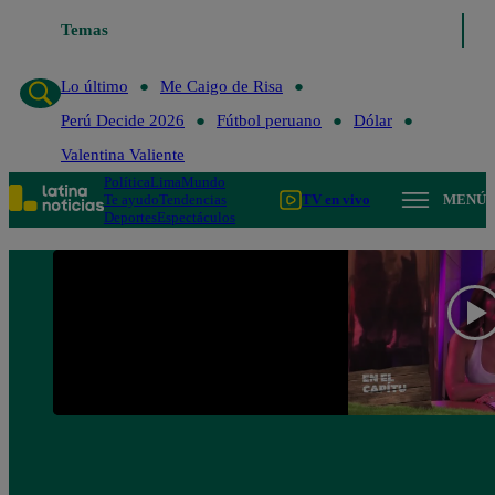
Temas
Lo último
Me Caigo de Risa
Perú Decide 2
Lo último
Me Caigo de Risa
Perú Decide 2026
Fútbol peruano
Dólar
Valentina Valiente
Política
Lima
Mundo
Te ayudo
Tendencias
TV en vivo
MENÚ
Deportes
Espectáculos