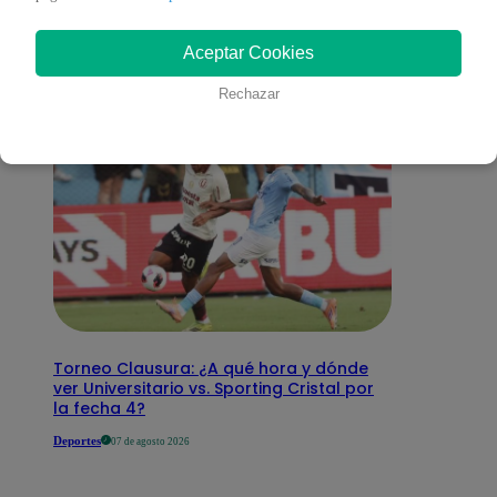
interesar
Aceptar Cookies
Rechazar
Torneo Clausura: ¿A qué hora y dónde
ver Universitario vs. Sporting Cristal por
la fecha 4?
Deportes
07 de agosto 2026