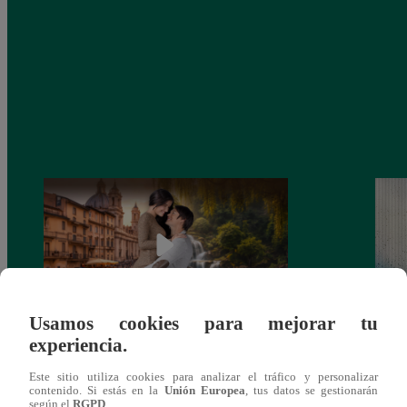
Usamos cookies para mejorar tu
experiencia.
Latina estrenará el 28 de abril “Mi vida
Dos e
eres tú”: una historia de cartas y amor que
capít
Este sitio utiliza cookies para analizar el tráfico y personalizar
lo cambiará todo
contenido. Si estás en la
Unión Europea
, tus datos se gestionarán
según el
RGPD
.