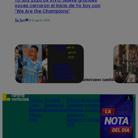
voces cerraron el inicio de Yo Soy con
“We Are the Champions”
Yo Soy
08 de agosto 2026
Deportes
08 de
agosto
2026
Partidos y
tabla de
posiciones
del Torneo
Encuéntranos también en
Clausura EN
VIVO: así van
los equipos
en la fecha 4
Teléfono: 219
X
Política
Te ayudo
Política de privacidad
1000
Lima
Tendencias
Términos y condiciones
Av. San
Deportes
Espectáculos
Términos y condiciones
Felipe 968
Mundo
aplicación
Jesús María
Perú
Términos y Condiciones
APP